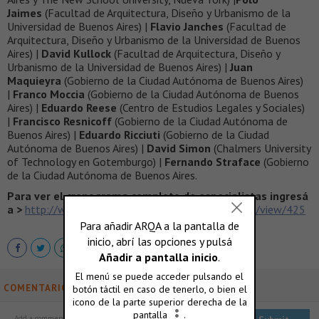
Jaimes
(Facultad de Arquitectura, Diseño y Urbanismo de la
Universidad de Buenos Aires) |
Flavio Janches
(Facultad de
Arquitectura, Diseño y Urbanismo de la Universidad de Buenos
Aires) |
David Kullock
(Facultad de Arquitectura, Diseño y
Urbanismo de la Universidad de Buenos Aires) |
Juan
Maquieyra
(Gobierno de la Ciudad Autónoma de Buenos Aires)
|
Franco Moccia
(Gobierno de la Ciudad Autónoma de Buenos
Aires) |
Eduardo Reese
(Centro de Estudios Legales y Sociales)
|
Francisco Resnicoff
(Gobierno de la Ciudad Autónoma de
Buenos Aires) |
Eduardo Ricciuti
(Gobierno de la Ciudad
Autónoma de Buenos Aires) |
David Simon
(Chalmers University
of Technology en Gotemburgo) |
Fernando Straface
(Gobierno
de la Ciudad Autónoma de Buenos Aires.
Para ver el cronograma completo de especialistas ingresá
a >
http://www.fadu.uba.ar/application/information/view/425
COMENTARIOS