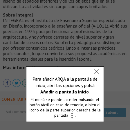
diseño de espacios interiores y de los objetos que en él se
utilizan. La actividad es sin cargo, con cupos limitados.
Sobre Integral
INTEGRAL es el Instituto de Enseñanza Superior especializado
en Diseño, incorporado a la enseñanza oficial (A-1011). Abrió sus
puertas en 1975 para perfeccionar a profesionales de la
arquitectura, y hoy ofrece carreras de nivel superior y gran
cantidad de cursos cortos. Su oferta pedagógica se distingue
por ofrecer contenidos teóricos junto a intensas prácticas
profesionales, lo que convierte a sus propuestas académicas en
herramientas ideales para la inserción laboral.
Más información >
www.integral.edu.ar
COMENTARIOS