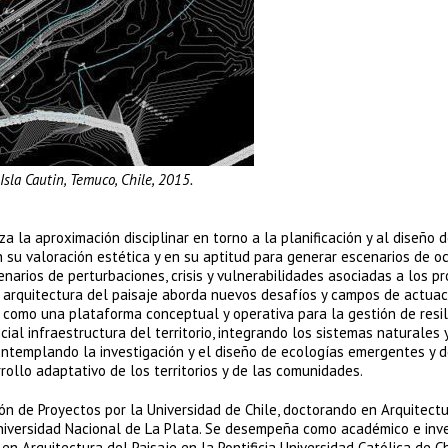
sla Cautin, Temuco, Chile, 2015.
a la aproximación disciplinar en torno a la planificación y al diseño 
 su valoración estética y en su aptitud para generar escenarios de oc
narios de perturbaciones, crisis y vulnerabilidades asociadas a los p
a arquitectura del paisaje aborda nuevos desafíos y campos de actuac
 como una plataforma conceptual y operativa para la gestión de resili
al infraestructura del territorio, integrando los sistemas naturales 
contemplando la investigación y el diseño de ecologías emergentes y 
rrollo adaptativo de los territorios y de las comunidades.
 de Proyectos por la Universidad de Chile, doctorando en Arquitectu
Universidad Nacional de La Plata. Se desempeña como académico e inv
en Arquitectura del Paisaje en la Pontificia Universidad Católica de Ch