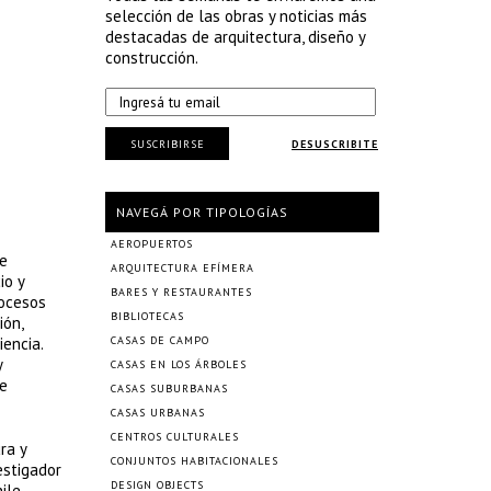
selección de las obras y noticias más
destacadas de arquitectura, diseño y
construcción.
SUSCRIBIRSE
DESUSCRIBITE
NAVEGÁ POR TIPOLOGÍAS
AEROPUERTOS
de
ARQUITECTURA EFÍMERA
io y
BARES Y RESTAURANTES
rocesos
BIBLIOTECAS
ión,
encia.
CASAS DE CAMPO
y
CASAS EN LOS ÁRBOLES
de
CASAS SUBURBANAS
CASAS URBANAS
CENTROS CULTURALES
ra y
CONJUNTOS HABITACIONALES
estigador
DESIGN OBJECTS
ile,