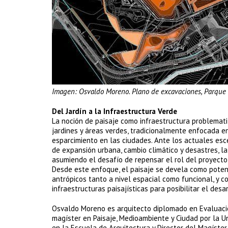
Imagen: Osvaldo Moreno. Plano de excavaciones, Parque I
Del Jardín a la Infraestructura Verde
La noción de paisaje como infraestructura problematiz
jardines y áreas verdes, tradicionalmente enfocada en
esparcimiento en las ciudades. Ante los actuales esce
de expansión urbana, cambio climático y desastres, l
asumiendo el desafío de repensar el rol del proyecto
Desde este enfoque, el paisaje se devela como potenci
antrópicos tanto a nivel espacial como funcional, y 
infraestructuras paisajísticas para posibilitar el desa
Osvaldo Moreno es arquitecto diplomado en Evaluación
magíster en Paisaje, Medioambiente y Ciudad por la 
en la Escuela de Arquitectura y Director del Magíster 