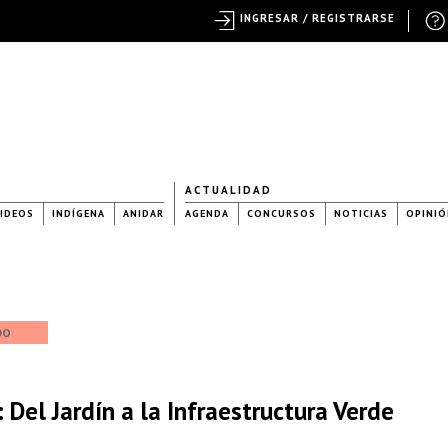
INGRESAR / REGISTRARSE
ACTUALIDAD
IDEOS
INDÍGENA
ANIDAR
AGENDA
CONCURSOS
NOTICIAS
OPINIÓ
DO
Del Jardín a la Infraestructura Verde