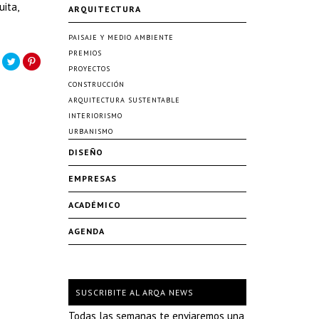
uita,
ARQUITECTURA
PAISAJE Y MEDIO AMBIENTE
PREMIOS
PROYECTOS
CONSTRUCCIÓN
ARQUITECTURA SUSTENTABLE
INTERIORISMO
URBANISMO
DISEÑO
EMPRESAS
ACADÉMICO
AGENDA
SUSCRIBITE AL ARQA NEWS
Todas las semanas te enviaremos una