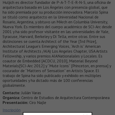
Huljich es director fundador de P-A-T-T-E-R-N-S, una oficina de
arquitectura basada en Los Ángeles con presencia global, que
ha sido premiada por su producción innovadora. Marcelo Spina
se tituló como arquitecto en la Universidad Nacional de
Rosario, Argentina, y obtuvo un MArch en Columbia University,
Nueva York. Es miembro del cuerpo académico de SCI-Arc desde
2001 y ha sido profesor visitante en las universidades de Yale,
Syracuse, Harvard, Berkeley y Di Tella, entre otras. Entre sus
distinciones se cuenta Architect of the Year [3rd Prize],
Architectural League’s Emerging Voices, “Arch is” American
Institute of Architects /AIA) Los Angeles Chapter, USA Artists
Fellowship, y varios premios AIANationalales y Locales. Es
coautor de Embedded [ACDCU, 2010], Material Beyond
Materials[SCI-Arc 2012] y “Mute Icons” [Princeton, en prensa] y
cocurador de “Matters of Sensation” en Artists Space. El
trabajo de Spina ha sido publicado y exhibido en múltiples
oportunidades y ha dictado más de 100 conferencias
globalmente.
Contacto:
Julián Varas
Organiza:
Centro de Estudios de Arquitectura Contemporánea
Presentación:
Ciro Najle
Inscripción