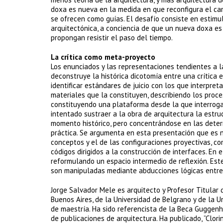
doxa es nueva en la medida en que reconfigura el cam
se ofrecen como guías. El desafío consiste en estim
arquitectónica, a conciencia de que un nueva doxa es
propongan resistir el paso del tiempo.
La crítica como meta-proyecto
Los enunciados y las representaciones tendientes a l
deconstruye la histórica dicotomía entre una crítica 
identificar estándares de juicio con los que interpret
materiales que la constituyen, describiendo los proce
constituyendo una plataforma desde la que interroga
intentado sustraer a la obra de arquitectura la estr
momento histórico, pero concentrándose en las deter
práctica. Se argumenta en esta presentación que es ne
conceptos y el de las configuraciones proyectivas, 
códigos dirigidos a la construcción de interfaces. En 
reformulando un espacio intermedio de reflexión. Est
son manipuladas mediante abducciones lógicas entre p
Jorge Salvador Mele es arquitecto y Profesor Titular 
Buenos Aires, de la Universidad de Belgrano y de la U
de maestría. Ha sido referencista de la Beca Guggenh
de publicaciones de arquitectura. Ha publicado, ”Clori