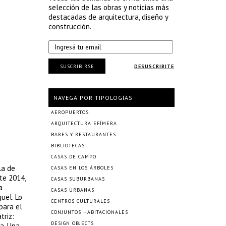
selección de las obras y noticias más
destacadas de arquitectura, diseño y
construcción.
SUSCRIBIRSE
DESUSCRIBITE
NAVEGÁ POR TIPOLOGÍAS
AEROPUERTOS
ARQUITECTURA EFÍMERA
BARES Y RESTAURANTES
BIBLIOTECAS
CASAS DE CAMPO
la de
CASAS EN LOS ÁRBOLES
nte 2014,
CASAS SUBURBANAS
a
CASAS URBANAS
uel. Lo
CENTROS CULTURALES
para el
CONJUNTOS HABITACIONALES
triz:
DESIGN OBJECTS
a. Una