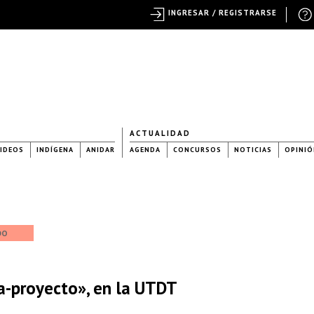
INGRESAR / REGISTRARSE
ACTUALIDAD
IDEOS
INDÍGENA
ANIDAR
AGENDA
CONCURSOS
NOTICIAS
OPINIÓ
DO
a-proyecto», en la UTDT