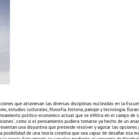
iones que atraviesan las diversas disciplinas nucleadas en la Escue
o, estudios culturales, filosofía, historia, paisaje y tecnología. Dura
ensamiento político-económico actual que se infiltra en el campo de l
siciones”, como si el pensamiento pudiera tomarse ya hecho de un anaq
epresentan una disyuntiva que pretende resolver y agotar las opciones 
 la posibilidad de una teoría creativa que sea capaz de desafiar esa ma
e la teoría. Este interés se canaliza mediante el concepto de Neodoxi