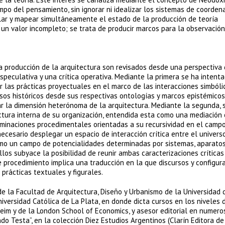
po del pensamiento, sin ignorar ni idealizar los sistemas de coorde
ular y mapear simultáneamente el estado de la producción de teoría
 un valor incompleto; se trata de producir marcos para la observació
a producción de la arquitectura son revisados desde una perspectiva
especulativa y una crítica operativa. Mediante la primera se ha intent
ar las prácticas proyectuales en el marco de las interacciones simbóli
sos históricos desde sus respectivas ontologías y marcos epistémicos,
r la dimensión heterónoma de la arquitectura. Mediante la segunda, 
uctura interna de su organización, entendida esta como una mediación
minaciones procedimentales orientadas a su recursividad en el campo
cesario desplegar un espacio de interacción crítica entre el univers
como un campo de potencialidades determinadas por sistemas, aparatos
ellos subyace la posibilidad de reunir ambas caracterizaciones críticas
e procedimiento implica una traducción en la que discursos y configur
rácticas textuales y figurales.
de la Facultad de Arquitectura, Diseño y Urbanismo de la Universidad 
niversidad Católica de La Plata, en donde dicta cursos en los niveles 
eim y de la London School of Economics, y asesor editorial en numero
ndo Testa”, en la colección Diez Estudios Argentinos (Clarín Editora de