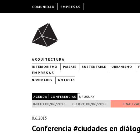
COMUNIDAD
EMPRESAS
ARQUITECTURA
INTERIORISMO
PAISAJE
SUSTENTABLE
URBANISMO
V
EMPRESAS
NOVEDADES
NOTICIAS
|
|
AGENDA
CONFERENCIAS
URUGUAY
INICIO 08/06/2015
CIERRE 08/06/2015
FINALIZA
8.6.2015
Conferencia #ciudades en diálogo