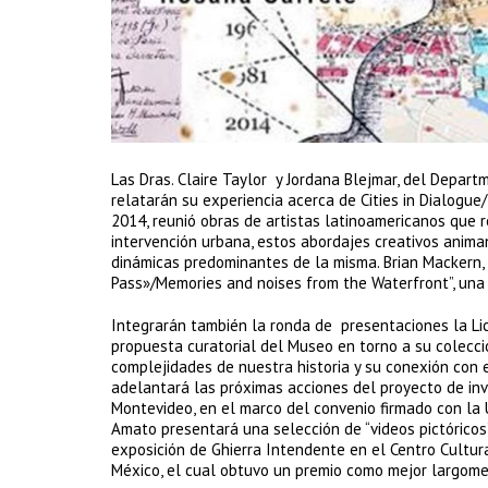
Las Dras. Claire Taylor y Jordana Blejmar, del Depar
relatarán su experiencia acerca de Cities in Dialogue
2014, reunió obras de artistas latinoamericanos que 
intervención urbana, estos abordajes creativos anima
dinámicas predominantes de la misma. Brian Mackern, 
Pass»/Memories and noises from the Waterfront”, una 
Integrarán también la ronda de presentaciones la Lic
propuesta curatorial del Museo en torno a su colección
complejidades de nuestra historia y su conexión con e
adelantará las próximas acciones del proyecto de inve
Montevideo, en el marco del convenio firmado con la 
Amato presentará una selección de “videos pictóricos
exposición de Ghierra Intendente en el Centro Cultu
México, el cual obtuvo un premio como mejor largomet