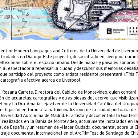
tment of Modern Languages and Cultures de la Universidad de Liverpoo
/ Ciudades en Diálogo. Este proyecto, desarrollado en Liverpool duran
reflexionan sobre el espacio urbano. Desde mapas y paisajes sonoros 
n al espectador a repensar la ciudad y descubrir sus memorias desafi
que participó del proyecto como artista residente, presentará «This 
cartografía afectiva acerca de Liverpool.
. Rosana Carrete, Directora del Cabildo de Montevideo, quien contará 
 de acuarelas, cartografías y otras piezas del acervo, que visibilizan
l hoy. La Dra. Amalia Lejavitzer de la Universidad Católica del Urugua
stigación en torno a la patrimonialización de la ciudad portuaria de
Universidad Autónoma de Madrid. El artista y documentalista Guiller
” realizados en la Bahía de Montevideo, actualmente instalados en la
ral de España, y un resumen de «Hacer Ciudad», documental sobre la C
raje documental internacional en el ArqFilmFest de Santiago de Chil