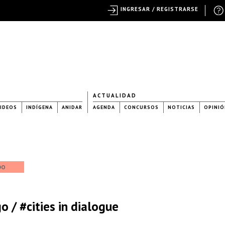
INGRESAR / REGISTRARSE
ACTUALIDAD
IDEOS
INDÍGENA
ANIDAR
AGENDA
CONCURSOS
NOTICIAS
OPINIÓ
DO
 / #cities in dialogue