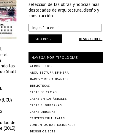
selección de las obras y noticias más
destacadas de arquitectura, diseño y
construcción.
SUSCRIBIRSE
DESUSCRIBITE
l
te el
NAVEGÁ POR TIPOLOGÍAS
a
ando las
AEROPUERTOS
Too Shall
ARQUITECTURA EFÍMERA
BARES Y RESTAURANTES
BIBLIOTECAS
la
CASAS DE CAMPO
CASAS EN LOS ÁRBOLES
y (UCU)
CASAS SUBURBANAS
mo
CASAS URBANAS
CENTROS CULTURALES
iudad de
CONJUNTOS HABITACIONALES
e (2013).
DESIGN OBJECTS