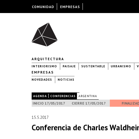
COMUNIDAD
EMPRESAS
ARQUITECTURA
INTERIORISMO
PAISAJE
SUSTENTABLE
URBANISMO
V
EMPRESAS
NOVEDADES
NOTICIAS
|
|
AGENDA
CONFERENCIAS
ARGENTINA
INICIO 17/05/2017
CIERRE 17/05/2017
FINALIZA
15.5.2017
Conferencia de Charles Waldhei