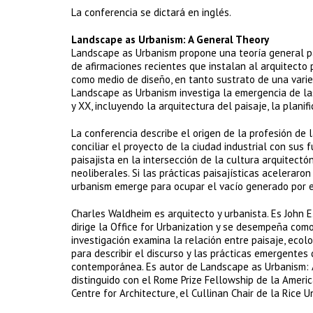
La conferencia se dictará en inglés.
Landscape as Urbanism: A General Theory
Landscape as Urbanism propone una teoría general par
de afirmaciones recientes que instalan al arquitecto 
como medio de diseño, en tanto sustrato de una vari
Landscape as Urbanism investiga la emergencia de las
y XX, incluyendo la arquitectura del paisaje, la planif
La conferencia describe el origen de la profesión de 
conciliar el proyecto de la ciudad industrial con sus 
paisajista en la intersección de la cultura arquitect
neoliberales. Si las prácticas paisajísticas acelerar
urbanism emerge para ocupar el vacío generado por el
Charles Waldheim es arquitecto y urbanista. Es John E
dirige la Office for Urbanization y se desempeña co
investigación examina la relación entre paisaje, ec
para describir el discurso y las prácticas emergentes 
contemporánea. Es autor de Landscape as Urbanism: 
distinguido con el Rome Prize Fellowship de la Ameri
Centre for Architecture, el Cullinan Chair de la Rice U