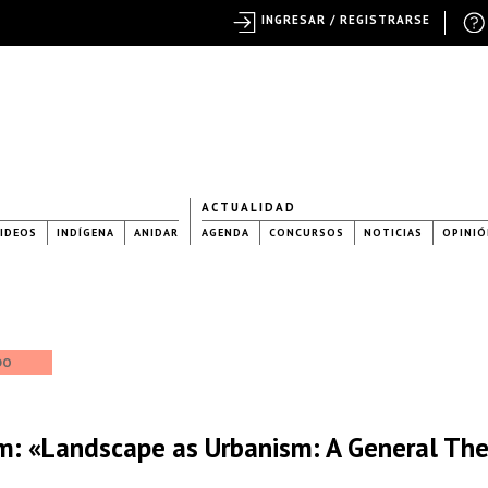
INGRESAR / REGISTRARSE
ACTUALIDAD
IDEOS
INDÍGENA
ANIDAR
AGENDA
CONCURSOS
NOTICIAS
OPINIÓ
DO
m: «Landscape as Urbanism: A General Th