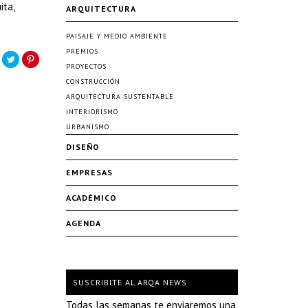
ita,
ARQUITECTURA
PAISAJE Y MEDIO AMBIENTE
PREMIOS
PROYECTOS
CONSTRUCCIÓN
ARQUITECTURA SUSTENTABLE
INTERIORISMO
URBANISMO
DISEÑO
EMPRESAS
ACADÉMICO
AGENDA
SUSCRIBITE AL ARQA NEWS
Todas las semanas te enviaremos una