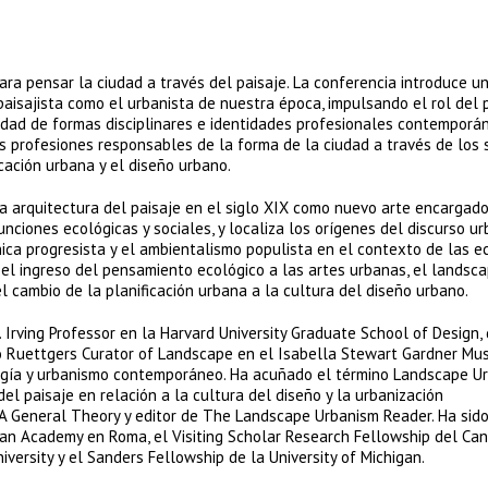
a pensar la ciudad a través del paisaje. La conferencia introduce un
paisajista como el urbanista de nuestra época, impulsando el rol del 
edad de formas disciplinares e identidades profesionales contemporá
 profesiones responsables de la forma de la ciudad a través de los 
icación urbana y el diseño urbano.
la arquitectura del paisaje en el siglo XIX como nuevo arte encargad
funciones ecológicas y sociales, y localiza los orígenes del discurso u
ónica progresista y el ambientalismo populista en el contexto de las 
on el ingreso del pensamiento ecológico a las artes urbanas, el landsc
 cambio de la planificación urbana a la cultura del diseño urbano.
. Irving Professor en la Harvard University Graduate School of Design,
mo Ruettgers Curator of Landscape en el Isabella Stewart Gardner Mu
ología y urbanismo contemporáneo. Ha acuñado el término Landscape U
del paisaje en relación a la cultura del diseño y la urbanización
A General Theory y editor de The Landscape Urbanism Reader. Ha sid
can Academy en Roma, el Visiting Scholar Research Fellowship del Ca
niversity y el Sanders Fellowship de la University of Michigan.