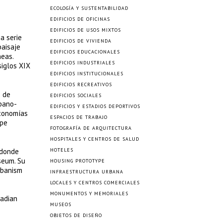
ECOLOGÍA Y SUSTENTABILIDAD
EDIFICIOS DE OFICINAS
EDIFICIOS DE USOS MIXTOS
a serie
EDIFICIOS DE VIVIENDA
paisaje
EDIFICIOS EDUCACIONALES
neas.
EDIFICIOS INDUSTRIALES
siglos XIX
EDIFICIOS INSTITUCIONALES
EDIFICIOS RECREATIVOS
o de
EDIFICIOS SOCIALES
rbano-
EDIFICIOS Y ESTADIOS DEPORTIVOS
economías
ESPACIOS DE TRABAJO
ape
FOTOGRAFÍA DE ARQUITECTURA
HOSPITALES Y CENTROS DE SALUD
 donde
HOTELES
seum. Su
HOUSING PROTOTYPE
rbanism
INFRAESTRUCTURA URBANA
LOCALES Y CENTROS COMERCIALES
o
MONUMENTOS Y MEMORIALES
nadian
MUSEOS
OBJETOS DE DISEÑO