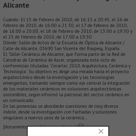
Alicante
Cuándo: El 15 de febrero de 2010, de 16:15 a 20:45, el 16 de
febrero de 2010, de 16:00 a 21:30, el 17 de febrero de 2010,
de 16:00 a 20:00, el 18 de febrero de 2010, de 13:00 a 19:30 y
el 25 de febrero de 2010, de 17:00 a 19:30
Dónde: Salón de Actos de la Escuela de Óptica de Alicante /
Calle de Alicante, 03690 San Vicente del Raspeig, España
El Taller Cerámico de Alicante, que forma parte de la Red de
Cátedras de Cerámica de Ascer, organizada este ciclo de
conferencias tituladas ´Cerartec 2010. Arquitectura, Cerámica y
Tecnología´. Su objetivo es dirigir una mirada hacia el proyecto
arquitectónico desde la investigación y las tecnologías
emergentes, tomando siempre como eje central la integración
de los materiales cerámicos en soluciones arquitectónicas
sostenibles, según informó la patronal del sector cerámico en
un comunicado.
En las ponencias se abordarán cuestiones de muy diversa
índole, desde la investigación con fachadas y soluciones
singulares a nuevos usos de la cerámica…
[documento completo en scalae.net]