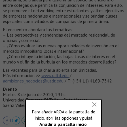
entre colegas que permita la conjunción de intereses. Para ello,
se promueve el networking entre estudiantes y altos ejecutivos
de empresas nacionales e internacionales y se brindan clases
especiales con invitados de compañías de primera línea.
El encuentro abordará las temáticas:
– Las perspectivas y tendencias del mercado residencial, de
oficinas y comercial
– ¿Cómo evaluar las nuevas oportunidades de inversión en el
mercado inmobiliario local e internacional?
– ¿Cómo influye la inflación, las bajas tasas de interés en el
mundo y el fin de la burbuja en los mercados desarrollados?
Las vacantes para la charla abierta son limitadas.
Más información >>
www.udtd.edu
/
admisiones_negocios@utdt.edu
/ T: (+54 11) 4169-7342
Evento
Martes 8 de junio de 2010, 19 hs.
Universidad Torcuato Di Tella – Sede Alcorta
Sáenz Valiente 1010, Buenos Aires, Argentina