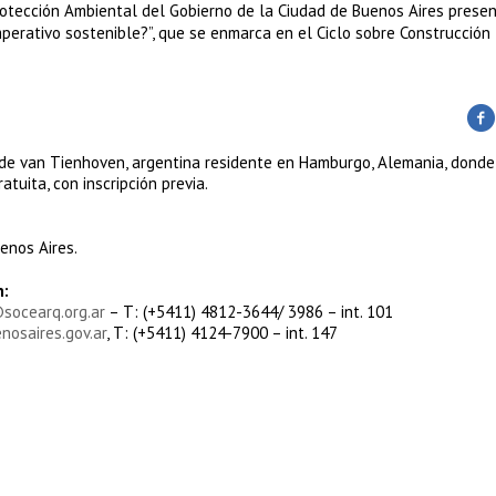
rotección Ambiental del Gobierno de la Ciudad de Buenos Aires prese
mperativo sostenible?”, que se enmarca en el Ciclo sobre Construcción
l de van Tienhoven, argentina residente en Hamburgo, Alemania, donde
tuita, con inscripción previa.
enos Aires.
n:
socearq.org.ar
– T: (+5411) 4812-3644/ 3986 – int. 101
nosaires.gov.ar
, T: (+5411) 4124-7900 – int. 147