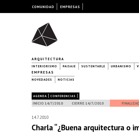
COMUNIDAD
EMPRESAS
ARQUITECTURA
INTERIORISMO
PAISAJE
SUSTENTABLE
URBANISMO
V
EMPRESAS
NOVEDADES
NOTICIAS
|
|
AGENDA
CONFERENCIAS
INICIO 14/7/2010
CIERRE 14/7/2010
FINALIZA
14.7.2010
Charla “¿Buena arquitectura o im