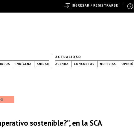
INGRESAR / REGISTRARSE
ACTUALIDAD
IDEOS
INDÍGENA
ANIDAR
AGENDA
CONCURSOS
NOTICIAS
OPINIÓ
DO
perativo sostenible?”, en la SCA