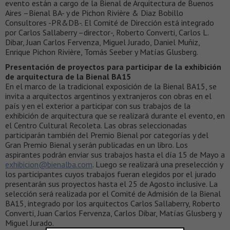
evento están a cargo de la Bienal de Arquitectura de Buenos
Aires –Bienal BA- y de Pichon Rivière & Diaz Bobillo
Consultores -PR&DB-. El Comité de Dirección está integrado
por Carlos Sallaberry –director-, Roberto Converti, Carlos L.
Dibar, Juan Carlos Fervenza, Miguel Jurado, Daniel Muñiz,
Enrique Pichon Rivière, Tomás Seeber y Matías Glusberg.
Presentación de proyectos para participar de la exhibición
de arquitectura de la Bienal BA15
En el marco de la tradicional exposición de la Bienal BA15, se
invita a arquitectos argentinos y extranjeros con obras en el
país y en el exterior a participar con sus trabajos de la
exhibición de arquitectura que se realizará durante el evento, en
el Centro Cultural Recoleta. Las obras seleccionadas
participarán también del Premio Bienal por categorías y del
Gran Premio Bienal y serán publicadas en un libro. Los
aspirantes podrán enviar sus trabajos hasta el día 15 de Mayo a
exhibicion@bienalba.com
. Luego se realizará una preselección y
los participantes cuyos trabajos fueran elegidos por el jurado
presentarán sus proyectos hasta el 25 de Agosto inclusive. La
selección será realizada por el Comité de Admisión de la Bienal
BA15, integrado por los arquitectos Carlos Sallaberry, Roberto
Converti, Juan Carlos Fervenza, Carlos Dibar, Matías Glusberg y
Miguel Jurado.