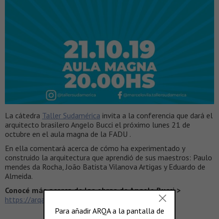
La cátedra
Taller Sudamérica
invita a la conferencia que dará el
arquitecto brasilero Angelo Bucci el próximo lunes 21 de
octubre en el aula magna de la FADU .
En ella comentará acerca de cómo ha experimentado y
construido la arquitectura que aprendió de sus maestros: Paulo
mendes da Rocha, João Batista Vilanova Artigas y Eduardo de
Almeida.
Conocé más acerca de las obras de Angelo Bucci >
https://arqa.com/autores/angelo-bucci