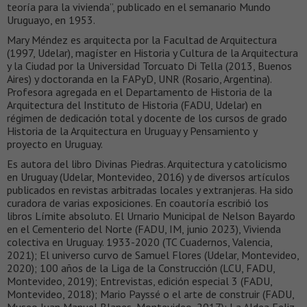
teoría para la vivienda”, publicado en el semanario Mundo
Uruguayo, en 1953.
Mary Méndez es arquitecta por la Facultad de Arquitectura
(1997, Udelar), magíster en Historia y Cultura de la Arquitectura
y la Ciudad por la Universidad Torcuato Di Tella (2013, Buenos
Aires) y doctoranda en la FAPyD, UNR (Rosario, Argentina).
Profesora agregada en el Departamento de Historia de la
Arquitectura del Instituto de Historia (FADU, Udelar) en
régimen de dedicación total y docente de los cursos de grado
Historia de la Arquitectura en Uruguay y Pensamiento y
proyecto en Uruguay.
Es autora del libro Divinas Piedras. Arquitectura y catolicismo
en Uruguay (Udelar, Montevideo, 2016) y de diversos artículos
publicados en revistas arbitradas locales y extranjeras. Ha sido
curadora de varias exposiciones. En coautoría escribió los
libros Límite absoluto. El Urnario Municipal de Nelson Bayardo
en el Cementerio del Norte (FADU, IM, junio 2023), Vivienda
colectiva en Uruguay. 1933-2020 (TC Cuadernos, Valencia,
2021); El universo curvo de Samuel Flores (Udelar, Montevideo,
2020); 100 años de la Liga de la Construcción (LCU, FADU,
Montevideo, 2019); Entrevistas, edición especial 3 (FADU,
Montevideo, 2018); Mario Payssé o el arte de construir (FADU,