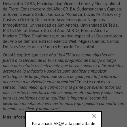
Desarrollo CABA, Municipalidad Vicente López y Municipalidad
de Tigre; Constructora del Año: CRIBA, Sudamericana y Caputo;
al Joven Desarrollador: Gonzalo Monarca, Lucas M. Zalcwas y
Gustavo Ortolá; Desarrollo Académico para Negocios
Inmobiliarios: Universidad de San Andrés, Universidad Di Tella,
MDI y IAE; al Desarrollo del Año: ALRIO, Fórum Alcorta,
Madero Office. Finalmente, el premio especial al Desarrollador
del Año se definirá entre: Federico Weil, Miguel Camps, Carlos
De Narváez, Horacio Parga y Eduardo Costantini.
Ortolá explicó que este año “
la AEV tiene como objetivo dar
fuerza a la Década de la Vivienda, programa de trabajo a largo
plazo presentado recientemente que busca convocar a los distintos
actores de la industria y sociales para analizar e impulsar
estrategias de largo plazo que sirvan de guía para la facilitación
del acceso a la vivienda en la Argentina”.
En este contexto
señaló
, “nada mejor que convocar a la gente que piensa todos los
días en estos temas buscando las mejores alternativas y soluciones
para los problemas que la realidad le impone al sector del
desarrollo inmobiliario en nuestro país, y que puedan compartir con
la gente sus ideas y propuestas
”.
Más información >
http://www.aevivienda.org.ar/