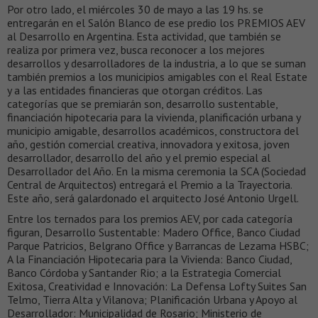
Por otro lado, el miércoles 30 de mayo a las 19 hs. se
entregarán en el Salón Blanco de ese predio los PREMIOS AEV
al Desarrollo en Argentina. Esta actividad, que también se
realiza por primera vez, busca reconocer a los mejores
desarrollos y desarrolladores de la industria, a lo que se suman
también premios a los municipios amigables con el Real Estate
y a las entidades financieras que otorgan créditos. Las
categorías que se premiarán son, desarrollo sustentable,
financiación hipotecaria para la vivienda, planificación urbana y
municipio amigable, desarrollos académicos, constructora del
año, gestión comercial creativa, innovadora y exitosa, joven
desarrollador, desarrollo del año y el premio especial al
Desarrollador del Año. En la misma ceremonia la SCA (Sociedad
Central de Arquitectos) entregará el Premio a la Trayectoria.
Este año, será galardonado el arquitecto José Antonio Urgell.
Entre los ternados para los premios AEV, por cada categoría
figuran, Desarrollo Sustentable: Madero Office, Banco Ciudad
Parque Patricios, Belgrano Office y Barrancas de Lezama HSBC;
A la Financiación Hipotecaria para la Vivienda: Banco Ciudad,
Banco Córdoba y Santander Rio; a la Estrategia Comercial
Exitosa, Creatividad e Innovación: La Defensa Lofty Suites San
Telmo, Tierra Alta y Vilanova; Planificación Urbana y Apoyo al
Desarrollador: Municipalidad de Rosario; Ministerio de