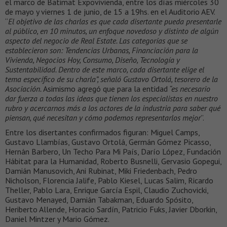
el marco de Batimat Expovivienda, entre los días miércoles 30
de mayo y viernes 1 de junio, de 15 a 19hs. en el Auditorio AEV.
“
El objetivo de las charlas es que cada disertante pueda presentarle
al público, en 10 minutos, un enfoque novedoso y distinto de algún
aspecto del negocio de Real Estate. Las categorías que se
establecieron son: Tendencias Urbanas, Financiación para la
Vivienda, Negocios Hoy, Consumo, Diseño, Tecnología y
Sustentabilidad. Dentro de este marco, cada disertante elige el
tema específico de su charla”, señaló Gustavo Ortolá, tesorero de la
Asociación.
Asimismo agregó que para la entidad
“es necesario
dar fuerza a todas las ideas que tienen los especialistas en nuestro
rubro y acercarnos más a los actores de la industria para saber qué
piensan, qué necesitan y cómo podemos representarlos mejor
”.
Entre los disertantes confirmados figuran: Miguel Camps,
Gustavo Llambías, Gustavo Ortolá, Germán Gómez Picasso,
Hernán Barbero, Un Techo Para Mi País, Darío López, Fundación
Hábitat para la Humanidad, Roberto Busnelli, Gervasio Gopegui,
Damián Manusovich, Ani Rubinat, Miki Friedenbach, Pedro
Nicholson, Florencia Jalife, Pablo Kiesel, Lucas Salim, Ricardo
Theller, Pablo Lara, Enrique García Espil, Claudio Zuchovicki,
Gustavo Menayed, Damián Tabakman, Eduardo Spósito,
Heriberto Allende, Horacio Sardín, Patricio Fuks, Javier Dborkin,
Daniel Mintzer y Mario Gómez.