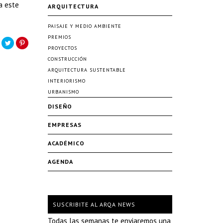
a este
ARQUITECTURA
PAISAJE Y MEDIO AMBIENTE
PREMIOS
PROYECTOS
CONSTRUCCIÓN
ARQUITECTURA SUSTENTABLE
INTERIORISMO
URBANISMO
DISEÑO
EMPRESAS
ACADÉMICO
AGENDA
SUSCRIBITE AL ARQA NEWS
Todas las semanas te enviaremos una