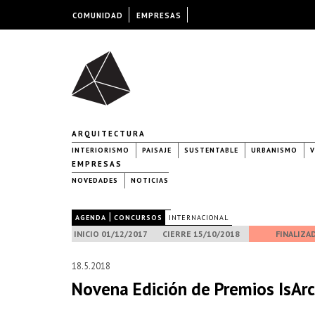
COMUNIDAD
EMPRESAS
ARQUITECTURA
INTERIORISMO
PAISAJE
SUSTENTABLE
URBANISMO
V
EMPRESAS
NOVEDADES
NOTICIAS
|
|
AGENDA
CONCURSOS
INTERNACIONAL
INICIO 01/12/2017
CIERRE 15/10/2018
FINALIZA
18.5.2018
Novena Edición de Premios IsArc