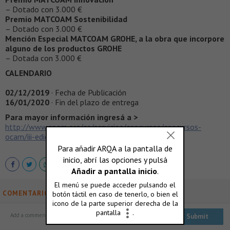
– Dotado con 3.000 €
Premio MATCOAM Sostenibilidad
– Dotado con 3.000 €
Mención Especial MATCOAM GROHE, a la obra que incorpore
alguno de los productos GROHE
– Dotada con 3.000 €
CALENDARIO
02/12/2019
· Fecha de Publicación
16/01/2020
· Fin del plazo de entrega
Para mayor información ingresá a >
http://www.coam.org/es/servicios/concursos/concursos-
ocam/iii-edicion-premios-arquitectura-matcoam
COMENTARIOS