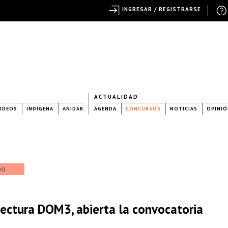
INGRESAR / REGISTRARSE
ACTUALIDAD
IDEOS
INDÍGENA
ANIDAR
AGENDA
CONCURSOS
NOTICIAS
OPINIÓ
DO
tectura DOM3, abierta la convocatoria