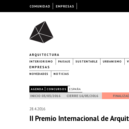
COMUNIDAD
EMPRESAS
ARQUITECTURA
INTERIORISMO
PAISAJE
SUSTENTABLE
URBANISMO
V
EMPRESAS
NOVEDADES
NOTICIAS
|
|
AGENDA
CONCURSOS
ESPAÑA
INICIO 03/03/2016
CIERRE 16/05/2016
FINALIZA
28.4.2016
II Premio Internacional de Arqui