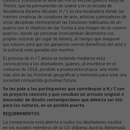
convertir y reutilizar el área del Porto Vecchio (puerto viejo) de
Trieste, que ha permanecido sin usarse y en un estado de
decadencia durante décadas. H / C es una incubadora donde las
mentes creativas de curadores de arte, artistas y pensadores de
otras disciplinas reinterpretan las funciones habituales de un
puerto con el objetivo de dar forma a una imagen de un «nuevo
puerto», donde las personas intercambian libremente sus
propias culturas (en lugar de bienes), al tiempo que aseguran
sus valores para que las ganancias nuevas (beneficios del arte y
la cultura) sean ganadas por muchos.
El proceso de H / C ahora se extiende mediante esta
convocatoria a los diseñadores, quienes, al inscribirse en el
concurso de 2018, pondrán a prueba esta utopía: una visión
más allá de las fronteras geográficas y mentales para crear una
sociedad compartida (próxima) futura.
Se les pide a los participantes que contribuyan a H / C con
un proyecto concreto y que conciban un artículo original e
innovador de diseño contemporáneo que debería ser útil
para las culturas, en un posible puerto.
REQUERIMIENTOS
La competencia está abierta a todos los diseñadores nacidos
en los estados miembros de la CEI (Albania, Austria, Bielorrusia,