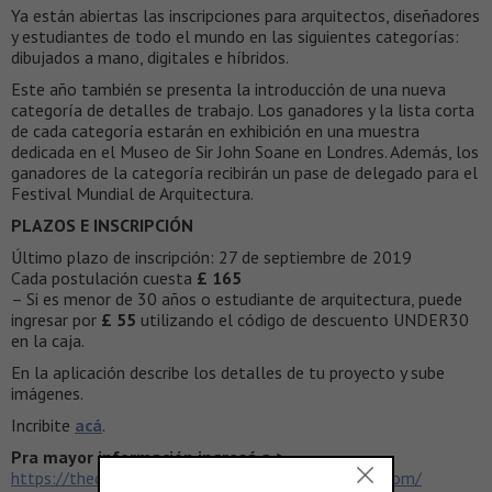
Ya están abiertas las inscripciones para arquitectos, diseñadores
y estudiantes de todo el mundo en las siguientes categorías:
dibujados a mano, digitales e híbridos.
Este año también se presenta la introducción de una nueva
categoría de detalles de trabajo. Los ganadores y la lista corta
de cada categoría estarán en exhibición en una muestra
dedicada en el Museo de Sir John Soane en Londres. Además, los
ganadores de la categoría recibirán un pase de delegado para el
Festival Mundial de Arquitectura.
PLAZOS E INSCRIPCIÓN
Último plazo de inscripción: 27 de septiembre de 2019
Cada postulación cuesta
£ 165
– Si es menor de 30 años o estudiante de arquitectura, puede
ingresar por
£ 55
utilizando el código de descuento UNDER30
en la caja.
En la aplicación describe los detalles de tu proyecto y sube
imágenes.
Incribite
acá
.
Pra mayor información ingresá a >
https://thedrawingprize.worldarchitecturefestival.com/