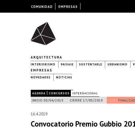
COMUNIDAD
EMPRESAS
ARQUITECTURA
INTERIORISMO
PAISAJE
SUSTENTABLE
URBANISMO
V
EMPRESAS
NOVEDADES
NOTICIAS
|
|
AGENDA
CONCURSOS
INTERNACIONAL
INICIO 03/04/2019
CIERRE 17/05/2019
FINALIZA
16.4.2019
Convocatorio Premio Gubbio 201