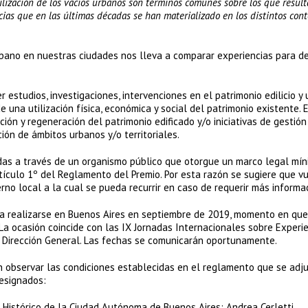
ilización de los vacíos urbanos son términos comunes sobre los que result
cias que en las últimas décadas se han materializado en los distintos con
rbano en nuestras ciudades nos lleva a comparar experiencias para de
 estudios, investigaciones, intervenciones en el patrimonio edilicio y 
na utilización física, económica y social del patrimonio existente. 
ón y regeneración del patrimonio edificado y/o iniciativas de gestión
ión de ámbitos urbanos y/o territoriales.
as a través de un organismo público que otorgue un marco legal mín
rtículo 1º del Reglamento del Premio. Por esta razón se sugiere que v
erno local a la cual se pueda recurrir en caso de requerir más informa
a realizarse en Buenos Aires en septiembre de 2019, momento en que
La ocasión coincide con las IX Jornadas Internacionales sobre Experi
a Dirección General. Las fechas se comunicarán oportunamente.
n observar las condiciones establecidas en el reglamento que se adju
designados:
 Histórico de la Ciudad Autónoma de Buenos Aires: Andrea Cerletti,