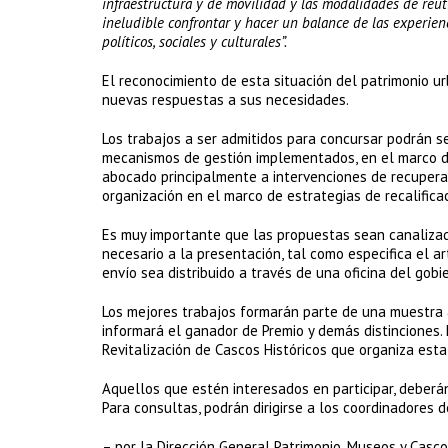
infraestructura y de movilidad y las modalidades de reut
ineludible confrontar y hacer un balance de las experien
políticos, sociales y culturales”.
El reconocimiento de esta situación del patrimonio u
nuevas respuestas a sus necesidades.
Los trabajos a ser admitidos para concursar podrán ser
mecanismos de gestión implementados, en el marco de u
abocado principalmente a intervenciones de recuperaci
organización en el marco de estrategias de recalificac
Es muy importante que las propuestas sean canalizad
necesario a la presentación, tal como especifica el a
envío sea distribuido a través de una oficina del gobi
Los mejores trabajos formarán parte de una muestra 
informará el ganador de Premio y demás distinciones. 
Revitalización de Cascos Históricos que organiza est
Aquellos que estén interesados en participar, deberá
Para consultas, podrán dirigirse a los coordinadores 
– por la Dirección General Patrimonio, Museos y Casco