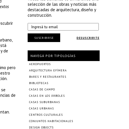
a
selección de las obras y noticias más
textos
destacadas de arquitectura, diseño y
construcción.
scubrir
SUSCRIBIRSE
DESUSCRIBITE
urbano,
Está
 y de
NAVEGÁ POR TIPOLOGÍAS
AEROPUERTOS
imo pero
ARQUITECTURA EFÍMERA
uestro
BARES Y RESTAURANTES
ción.
BIBLIOTECAS
 se
CASAS DE CAMPO
encias de
CASAS EN LOS ÁRBOLES
CASAS SUBURBANAS
CASAS URBANAS
ntan.
CENTROS CULTURALES
CONJUNTOS HABITACIONALES
DESIGN OBJECTS