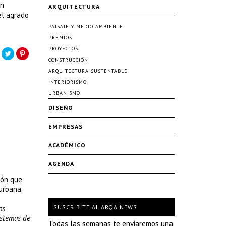
ón
ARQUITECTURA
el agrado
PAISAJE Y MEDIO AMBIENTE
PREMIOS
PROYECTOS
CONSTRUCCIÓN
ARQUITECTURA SUSTENTABLE
INTERIORISMO
URBANISMO
DISEÑO
EMPRESAS
ACADÉMICO
AGENDA
ión que
urbana.
SUSCRIBITE AL ARQA NEWS
os
istemas de
Todas las semanas te enviaremos una