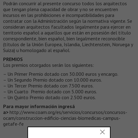
Podrán concurrir al presente concurso todos los arquitectos
que tengan plena capacidad de obrar y no se encuentren
incursos en las prohibiciones e incompatibilidades para
contratar con la Administración según la normativa vigente. Se
consideran arquitectos facultados legalmente para ejercer en
territorio español a aquellos que están en posesión del título
correspondiente, bien español, bien legalmente reconocible
(títulos de la Unión Europea, Islandia, Liechtenstein, Noruega y
Suiza) u homologado al español.
PREMIOS
Los premios otorgados serán los siguientes:
– Un Primer Premio dotado con 30.000 euros y encargo.
– Un Segundo Premio dotado con 10.000 euros.
– Un Tercer Premio dotado con 7.500 euros.
– Un Cuarto Premio dotado con 5.000 euros.
– Un Quinto Premio dotado con 2.500 euros.
Para mayor información ingresá
a>
http://www.coam.org/es/servicios/concursos/concursos-
ocam/construccion-edificio-ciencias-biomedicas-campus-
getafe-fe