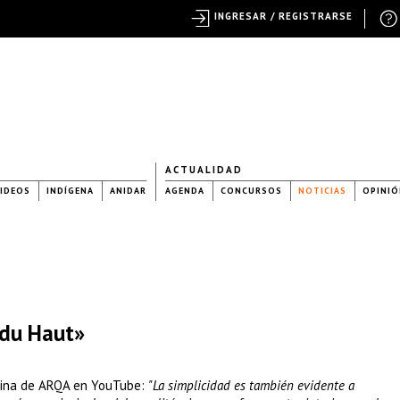
INGRESAR / REGISTRARSE
ACTUALIDAD
IDEOS
INDÍGENA
ANIDAR
AGENDA
CONCURSOS
NOTICIAS
OPINIÓ
du Haut»
ágina de ARQA en YouTube:
"La simplicidad es también evidente a