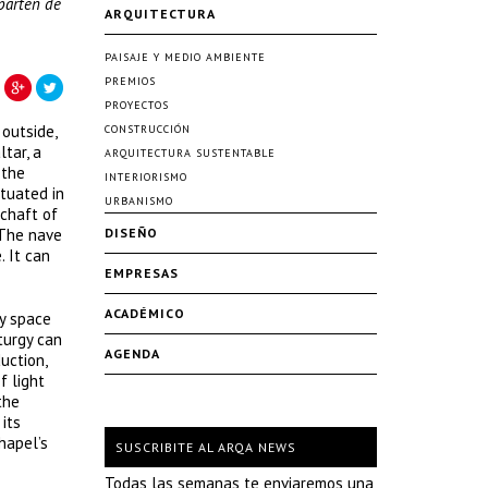
 parten de
ARQUITECTURA
PAISAJE Y MEDIO AMBIENTE
PREMIOS
PROYECTOS
 outside,
CONSTRUCCIÓN
tar, a
ARQUITECTURA SUSTENTABLE
 the
INTERIORISMO
ituated in
URBANISMO
schaft of
 The nave
DISEÑO
. It can
EMPRESAS
ACADÉMICO
ty space
turgy can
AGENDA
uction,
f light
the
its
hapel’s
SUSCRIBITE AL ARQA NEWS
Todas las semanas te enviaremos una