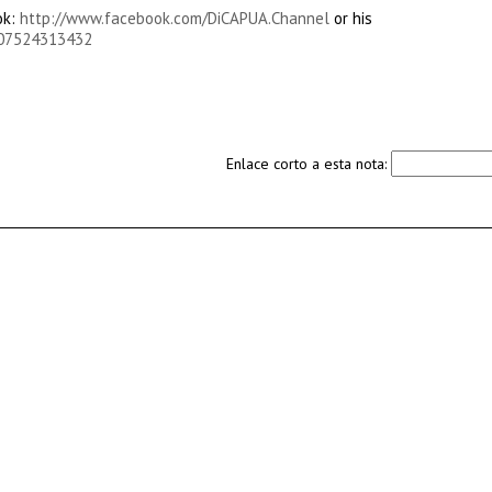
ok:
http://www.facebook.com/DiCAPUA.Channel
or his
207524313432
Enlace corto a esta nota: