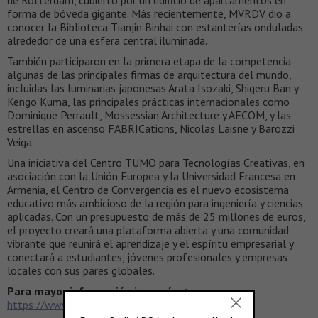
de Rotterdam, cubierto por un edificio de apartamentos en
forma de bóveda gigante. Más recientemente, MVRDV dio a
conocer la Biblioteca Tianjin Binhai con estanterías onduladas
alrededor de una esfera central iluminada.
También participaron en la primera etapa de la competencia
algunas de las principales firmas de arquitectura del mundo,
incluidas las luminarias japonesas Arata Isozaki, Shigeru Ban y
Kengo Kuma, las principales prácticas internacionales como
Dominique Perrault, Mossessian Architecture y AECOM, y las
estrellas en ascenso FABRICations, Nicolas Laisne y Barozzi
Veiga.
Una iniciativa del Centro TUMO para Tecnologías Creativas, en
asociación con la Unión Europea y la Universidad Francesa en
Armenia, el Centro de Convergencia es el nuevo ecosistema
educativo más ambicioso de la región para ingeniería y ciencias
aplicadas. Con un presupuesto de más de 25 millones de euros,
el proyecto creará una plataforma abierta y una comunidad
vibrante que reunirá el aprendizaje y el espíritu empresarial y
conectará a estudiantes, jóvenes profesionales y empresas
locales con sus pares globales.
Para mayor información ingresá a >
https://www.convergence.center/