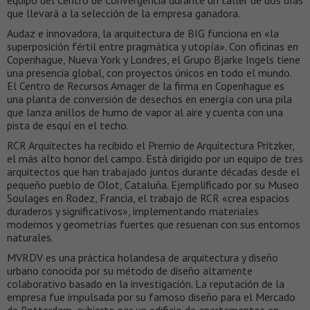
equipo del Centro de Convergencia durante un taller de dos días
que llevará a la selección de la empresa ganadora.
Audaz e innovadora, la arquitectura de BIG funciona en «la
superposición fértil entre pragmática y utopía». Con oficinas en
Copenhague, Nueva York y Londres, el Grupo Bjarke Ingels tiene
una presencia global, con proyectos únicos en todo el mundo.
El Centro de Recursos Amager de la firma en Copenhague es
una planta de conversión de desechos en energía con una pila
que lanza anillos de humo de vapor al aire y cuenta con una
pista de esquí en el techo.
RCR Arquitectes ha recibido el Premio de Arquitectura Pritzker,
el más alto honor del campo. Está dirigido por un equipo de tres
arquitectos que han trabajado juntos durante décadas desde el
pequeño pueblo de Olot, Cataluña. Ejemplificado por su Museo
Soulages en Rodez, Francia, el trabajo de RCR «crea espacios
duraderos y significativos», implementando materiales
modernos y geometrías fuertes que resuenan con sus entornos
naturales.
MVRDV es una práctica holandesa de arquitectura y diseño
urbano conocida por su método de diseño altamente
colaborativo basado en la investigación. La reputación de la
empresa fue impulsada por su famoso diseño para el Mercado