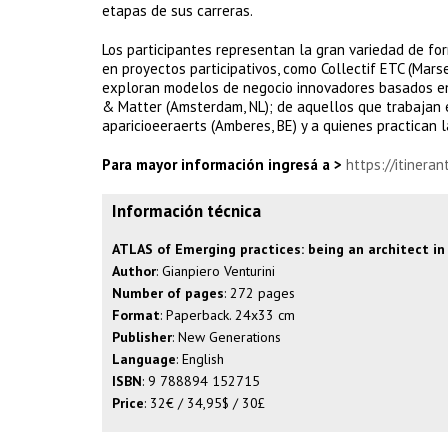
etapas de sus carreras.
Los participantes representan la gran variedad de for
en proyectos participativos, como Collectif ETC (Marse
exploran modelos de negocio innovadores basados en 
& Matter (Amsterdam, NL); de aquellos que trabajan en
aparicioeeraerts (Amberes, BE) y a quienes practican 
Para mayor información ingresá a >
https://itinera
Información técnica
ATLAS of Emerging practices: being an architect in
Author
: Gianpiero Venturini
Number of pages
: 272 pages
Format
: Paperback. 24x33 cm
Publisher
: New Generations
Language
: English
ISBN
: 9 788894 152715
Price
: 32€ / 34,95$ / 30£