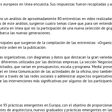
s europeos en línea encuesta. Sus respuestas fueron recopiladas y 
omo un análisis de aproximadamente 80 entrevistas en video realizada
 de este análisis, surgieron cuatro temas clave que, para ser entend
esta en línea que vio la participación de una nueva selección de gru
abarca las nuevas generaciones.
cipales que surgieron de la compilación de las entrevistas: «Organiz
este orden en la publicación.
ras organizativas, con diagramas y datos que destacan la gran varieda
diferentes utilizados por las distintas empresas. La sección ‘Negocio
olicitados, que varían en presupuestos, escala y programa. ‘Media’ pres
el en línea Comunicación de las actividades de la oficina, sino tambié
ón a través de las redes sociales o administrar aspectos organizativo
e las intervenciones más significativas por algunos de los participant
de 95 prácticas emergentes en Europa, con el objetivo de proporciona
ntes de arquitectura, nuevos graduados y prácticas emergentes en la