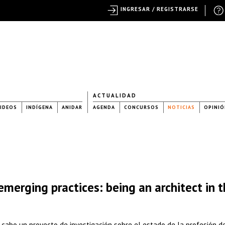
INGRESAR / REGISTRARSE
ACTUALIDAD
IDEOS
INDÍGENA
ANIDAR
AGENDA
CONCURSOS
NOTICIAS
OPINIÓ
emerging practices: being an architect in 
a cabo un proyecto de investigación sobre el estado de la profesión d