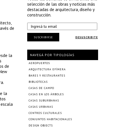
selección de las obras y noticias más
destacadas de arquitectura, diseño y
construcción.
itecto,
ravés de
SUSCRIBIRSE
DESUSCRIBITE
esde la
NAVEGÁ POR TIPOLOGÍAS
s
AEROPUERTOS
os de
ARQUITECTURA EFÍMERA
 New
BARES Y RESTAURANTES
ra.
BIBLIOTECAS
CASAS DE CAMPO
e la
CASAS EN LOS ÁRBOLES
xtos
CASAS SUBURBANAS
a escala
CASAS URBANAS
CENTROS CULTURALES
CONJUNTOS HABITACIONALES
DESIGN OBJECTS