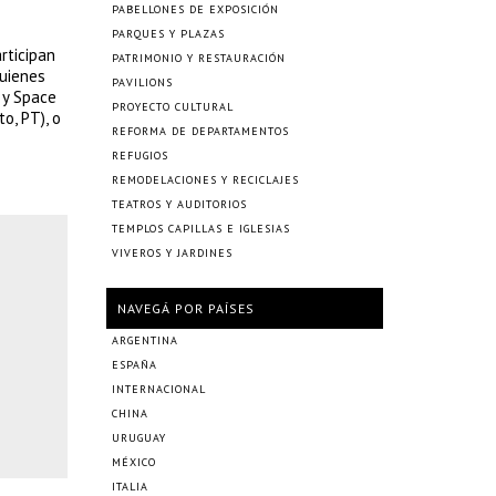
PABELLONES DE EXPOSICIÓN
PARQUES Y PLAZAS
rticipan
PATRIMONIO Y RESTAURACIÓN
quienes
PAVILIONS
 y Space
PROYECTO CULTURAL
o, PT), o
REFORMA DE DEPARTAMENTOS
.
REFUGIOS
REMODELACIONES Y RECICLAJES
TEATROS Y AUDITORIOS
TEMPLOS CAPILLAS E IGLESIAS
VIVEROS Y JARDINES
NAVEGÁ POR PAÍSES
ARGENTINA
ESPAÑA
INTERNACIONAL
CHINA
URUGUAY
MÉXICO
ITALIA