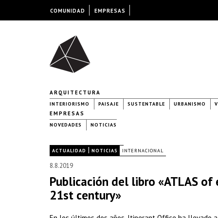
COMUNIDAD
EMPRESAS
ARQUITECTURA
INTERIORISMO
PAISAJE
SUSTENTABLE
URBANISMO
V
EMPRESAS
NOVEDADES
NOTICIAS
|
|
ACTUALIDAD
NOTICIAS
INTERNACIONAL
8.8.2019
Publicación del libro «ATLAS of 
21st century»
En los últimos dos años, Itinerant Office ha llevado 