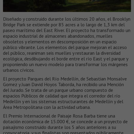
Diseñado y construido durante los últimos 20 años, el Brooklyn
Bridge Park se extiende por 85 acres a lo largo de 1,3 km del
paseo marítimo del East River. El proyecto ha transformado un
espacio industrial de almacenes abandonados, muelles
obsoletos y elementos en descomposición en un espacio
público vibrante. Los elementos del parque mejoran el acceso
del público, reaniman seis muelles y restauran la diversidad
ecológica, desdibujando el borde entre el río East y el parque y
proponiendo un nuevo modelo para transformar los márgenes
urbanos cívicos.
El proyecto Parques del Río Medellín, de Sebastian Monsalve
Gomez y Juan David Hoyos Taborda, ha recibido una Mención
del Jurado. Se trata de un parque urbano compuesto de
espacios Públicos de calidad que integra el corredor del río
Medellín y en los sistemas estructurantes de Medellín y del
Área Metropolitana con la actividad urbana.
El Premio Internacional de Paisaje Rosa Barba tiene una
dotación económica de 15.000 €, se concede a un proyecto de
paisajismo construido durante los 5 años anteriores a su
convocatoria, y sus finalistas son presentados públicamente