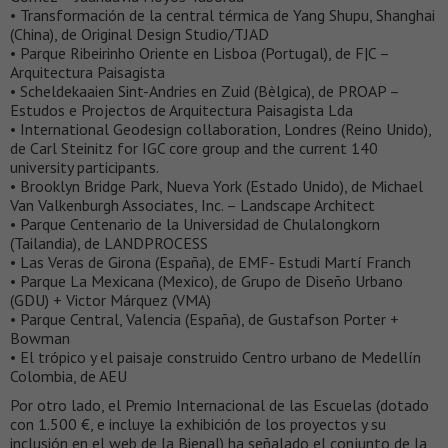
• Transformación de la central térmica de Yang Shupu, Shanghai
(China), de Original Design Studio/TJAD
• Parque Ribeirinho Oriente en Lisboa (Portugal), de F|C –
Arquitectura Paisagista
• Scheldekaaien Sint-Andries en Zuid (Bèlgica), de PROAP –
Estudos e Projectos de Arquitectura Paisagista Lda
• International Geodesign collaboration, Londres (Reino Unido),
de Carl Steinitz for IGC core group and the current 140
university participants.
• Brooklyn Bridge Park, Nueva York (Estado Unido), de Michael
Van Valkenburgh Associates, Inc. – Landscape Architect
• Parque Centenario de la Universidad de Chulalongkorn
(Tailandia), de LANDPROCESS
• Las Veras de Girona (España), de EMF- Estudi Martí Franch
• Parque La Mexicana (Mexico), de Grupo de Diseño Urbano
(GDU) + Victor Márquez (VMA)
• Parque Central, Valencia (España), de Gustafson Porter +
Bowman
• El trópico y el paisaje construido Centro urbano de Medellín
Colombia, de AEU
Por otro lado, el Premio Internacional de las Escuelas (dotado
con 1.500 €, e incluye la exhibición de los proyectos y su
inclusión en el web de la Bienal) ha señalado el conjunto de la