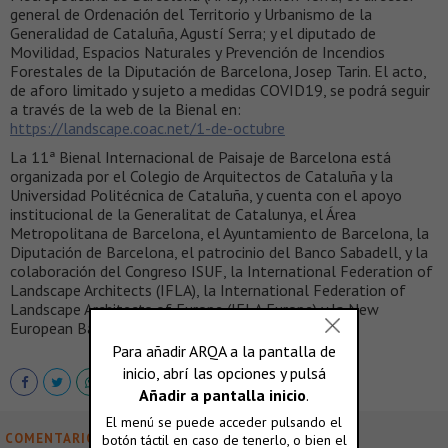
general de Ordenación del Territorio y Urbanismo de la
Generalidad de Cataluña, Agustí Serra; y el diputado de
Movilidad, Espacios Naturales y Prevención de Incendios
Forestales de la Diputación de Barcelona, Josep Tarin. El acto,
de aforo limitado y sujeto a medidas COVID19, se podrá seguir
a través de la web de la Bienal en:
https://landscape.coac.net/1-de-octubre
La 11ª Bienal Internacional de Paisaje de Barcelona está
organizada por el Colegio de Arquitectos de Cataluña y la
Universidad Politécnica de Cataluña, y cuenta con el apoyo
institucional de la Generalitat de Catalunya, el Área
Metropolitana de Barcelona, el Ayuntamiento de Barcelona, la
Diputación de Barcelona, el patrocinio del Banco Sabadell, y la
colaboración del Congreso ISUF, la International Federation of
Landscape Architects (IFLA), la International Federation of
Landscape Architects of Europe (IFLA Europe) y la New
European Bauhaus.
COMENTARIOS