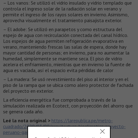
– Los vanos: Se utilizó el vidrio insulado y vidrio templado que
controla el ingreso solar de la radiación solar en verano y
permite el ingreso de los rayos solares en invierno. Asimismo,
aprovecha visualmente el tratamiento paisajista exterior.
– El adobe: Se utilizó en parapetos y como estructura del
espejo de agua con recirculación conectada del canal hídrico.
Los espejos de agua permiten refrigeración evaporativa en
verano, manteniendo frescas las salas de espera, donde hay
mayor cantidad de personas; en invierno, para no aumentar la
humedad, simplemente se mantiene seca. El piso de vidrio
acelera el enfriamiento, mientras que en invierno la fuente de
agua es vaciada, así el espacio evita pérdidas de calor
– La madera: Se usó revestimiento del piso al interior y en el
piso de la rampa que se ubica como alero protector de fachada
del proyecto en exterior.
La eficiencia energética fue comprobada a través de la
simulación realizada en Ecotect, con proyección del ahorro que
se genera cada año.
Leé la nota original >
https://larepublica.pe/metro-
cuadrado/2020/03/09/arquitectura-bioclimatica-proyecto-
peruano-gana-concurso-estudiantil-en-brasil/