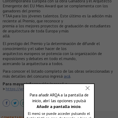
Contemporánea Europea con la obra Ganadora y el Arquitecto
Emergente del EU Mies Award que se complementa con los
ganadores del premio
YTAA para los jóvenes talentos. Este último es la adición más
reciente al Premio, que reconoce y
premia a los mejores proyectos de graduación de estudiantes
de arquitectura de toda Europa y más
allá.
El prestigio del Premio y la determinación de difundir el
conocimiento y el saber hacer de los
arquitectos europeos se potencia con la organización de
exposiciones y debates en todo el mundo,
acercando la arquitectura a todos.
Para conocer el listado completo de las obras seleccionadas y
más detalles del concurso ingresá
acá
.
Para mayor información ingresá a
>
https://www.miesarch.com/
COMENTARIOS