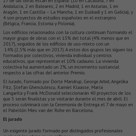
27 de las obras están en España: (10 en Cataluña, 7 en
Andalucía, 2 en Baleares, 2 en Madrid, 1 en Asturias, 1 en
Aragón, 1 en Castilla – La Mancha, 1 en Euskadi y 1 en Galicia), y
4 son proyectos de estudios españoles en el extranjero
(Bélgica, Francia, Estonia y Polonia).
Los edificios relacionados con la cultura continuan formando el
mayor grupo de obras con el 15% del total (4% menos que en
2017), seguidos de los edificios de uso-mixto con un
14% (2,5% más que en 2017). A estos dos grupos les siguen los
formados por colectivos, vivienda individual y centros
educativos, que representan el 10% cadauno. La vivienda
colectiva ha aumentado un 2%, un incremento sustancial
respecto a las cifras del anterior Premio.
El Jurado, formado por Dorte Mandrup, George Arbid, Angelika
Fitz, Ștefan Ghenciulescu, Kamiel Klaasse, María
Langarita y Frank McDonald seleccionarán 40 proyectos de los
que 5 serán finalistas y se visitarán durante el mes de abril. El
proceso culminará con la Ceremonia de Entrega el 7 de mayo en
el Pabellón Mies van der Rohe en Barcelona.
El jurado
Un exigente jurado formado por distinguidos profesionales