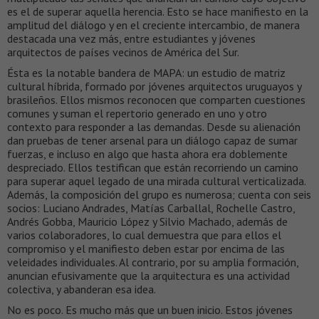
es el de superar aquella herencia. Esto se hace manifiesto en la
amplitud del diálogo y en el creciente intercambio, de manera
destacada una vez más, entre estudiantes y jóvenes
arquitectos de países vecinos de América del Sur.
Ésta es la notable bandera de MAPA: un estudio de matriz
cultural híbrida, formado por jóvenes arquitectos uruguayos y
brasileños. Ellos mismos reconocen que comparten cuestiones
comunes y suman el repertorio generado en uno y otro
contexto para responder a las demandas. Desde su alienación
dan pruebas de tener arsenal para un diálogo capaz de sumar
fuerzas, e incluso en algo que hasta ahora era doblemente
despreciado. Ellos testifican que están recorriendo un camino
para superar aquel legado de una mirada cultural verticalizada.
Además, la composición del grupo es numerosa; cuenta con seis
socios: Luciano Andrades, Matías Carballal, Rochelle Castro,
Andrés Gobba, Mauricio López y Silvio Machado, además de
varios colaboradores, lo cual demuestra que para ellos el
compromiso y el manifiesto deben estar por encima de las
veleidades individuales. Al contrario, por su amplia formación,
anuncian efusivamente que la arquitectura es una actividad
colectiva, y abanderan esa idea.
No es poco. Es mucho más que un buen inicio. Estos jóvenes