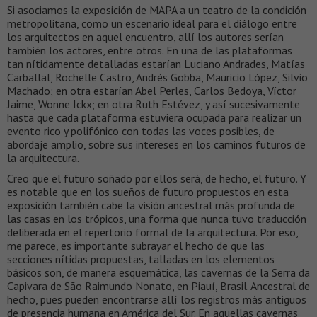
Si asociamos la exposición de MAPA a un teatro de la condición
metropolitana, como un escenario ideal para el diálogo entre
los arquitectos en aquel encuentro, allí los autores serían
también los actores, entre otros. En una de las plataformas
tan nítidamente detalladas estarían Luciano Andrades, Matías
Carballal, Rochelle Castro, Andrés Gobba, Mauricio López, Silvio
Machado; en otra estarían Abel Perles, Carlos Bedoya, Víctor
Jaime, Wonne Ickx; en otra Ruth Estévez, y así sucesivamente
hasta que cada plataforma estuviera ocupada para realizar un
evento rico y polifónico con todas las voces posibles, de
abordaje amplio, sobre sus intereses en los caminos futuros de
la arquitectura.
Creo que el futuro soñado por ellos será, de hecho, el futuro. Y
es notable que en los sueños de futuro propuestos en esta
exposición también cabe la visión ancestral más profunda de
las casas en los trópicos, una forma que nunca tuvo traducción
deliberada en el repertorio formal de la arquitectura. Por eso,
me parece, es importante subrayar el hecho de que las
secciones nítidas propuestas, talladas en los elementos
básicos son, de manera esquemática, las cavernas de la Serra da
Capivara de São Raimundo Nonato, en Piauí, Brasil. Ancestral de
hecho, pues pueden encontrarse allí los registros más antiguos
de presencia humana en América del Sur. En aquellas cavernas