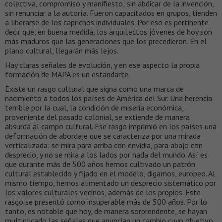
colectiva, compromiso y manifiesto; sin abdicar de la invención,
sin renunciar a la autoría. Fueron capacitados en grupos, tienden
a liberarse de los caprichos individuales. Por eso es pertinente
decir que, en buena medida, los arquitectos jóvenes de hoy son
más maduros que las generaciones que los precedieron. En el
plano cultural, llegarán más lejos.
Hay claras señales de evolución, y en ese aspecto la propia
formación de MAPA es un estandarte.
Existe un rasgo cultural que signa como una marca de
nacimiento a todos los países de América del Sur. Una herencia
terrible por la cual, la condición de miseria económica,
proveniente del pasado colonial, se extiende de manera
absurda al campo cultural. Ese rasgo imprimió en los países una
deformación de abordaje que se caracteriza por una mirada
verticalizada: se mira para arriba con envidia, para abajo con
desprecio, y no se mira a los lados por nada del mundo. Así es
que durante más de 500 años hemos cultivado un patrón
cultural establecido y fijado en el modelo, digamos, europeo. Al
mismo tiempo, hemos alimentado un desprecio sistemático por
los valores culturales vecinos, además de los propios. Este
rasgo se presentó como insuperable más de 500 años. Por lo
tanto, es notable que hoy, de manera sorprendente, se hayan
multiplicado las señales que anuncian un cambio cuyo objetivo