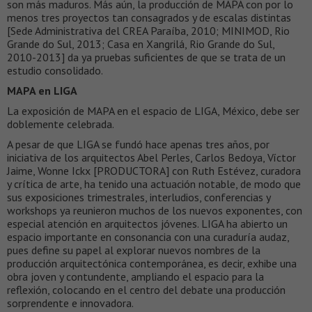
son más maduros. Más aún, la producción de MAPA con por lo
menos tres proyectos tan consagrados y de escalas distintas
[Sede Administrativa del CREA Paraíba, 2010; MINIMOD, Rio
Grande do Sul, 2013; Casa en Xangrilá, Rio Grande do Sul,
2010-2013] da ya pruebas suficientes de que se trata de un
estudio consolidado.
MAPA en LIGA
La exposición de MAPA en el espacio de LIGA, México, debe ser
doblemente celebrada.
A pesar de que LIGA se fundó hace apenas tres años, por
iniciativa de los arquitectos Abel Perles, Carlos Bedoya, Víctor
Jaime, Wonne Ickx [PRODUCTORA] con Ruth Estévez, curadora
y crítica de arte, ha tenido una actuación notable, de modo que
sus exposiciones trimestrales, interludios, conferencias y
workshops ya reunieron muchos de los nuevos exponentes, con
especial atención en arquitectos jóvenes. LIGA ha abierto un
espacio importante en consonancia con una curaduría audaz,
pues define su papel al explorar nuevos nombres de la
producción arquitectónica contemporánea, es decir, exhibe una
obra joven y contundente, ampliando el espacio para la
reflexión, colocando en el centro del debate una producción
sorprendente e innovadora.