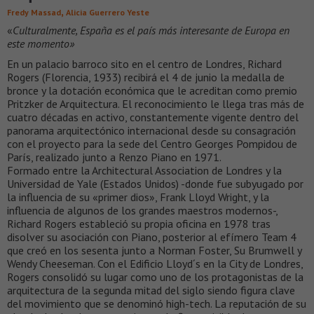
,
Fredy Massad
Alicia Guerrero Yeste
«
Culturalmente, España es el país más interesante de Europa en
este momento»
En un palacio barroco sito en el centro de Londres, Richard
Rogers (Florencia, 1933) recibirá el 4 de junio la medalla de
bronce y la dotación económica que le acreditan como premio
Pritzker de Arquitectura. El reconocimiento le llega tras más de
cuatro décadas en activo, constantemente vigente dentro del
panorama arquitectónico internacional desde su consagración
con el proyecto para la sede del Centro Georges Pompidou de
París, realizado junto a Renzo Piano en 1971.
Formado entre la Architectural Association de Londres y la
Universidad de Yale (Estados Unidos) -donde fue subyugado por
la influencia de su «primer dios», Frank Lloyd Wright, y la
influencia de algunos de los grandes maestros modernos-,
Richard Rogers estableció su propia oficina en 1978 tras
disolver su asociación con Piano, posterior al efímero Team 4
que creó en los sesenta junto a Norman Foster, Su Brumwell y
Wendy Cheeseman. Con el Edificio Lloyd´s en la City de Londres,
Rogers consolidó su lugar como uno de los protagonistas de la
arquitectura de la segunda mitad del siglo siendo figura clave
del movimiento que se denominó high-tech. La reputación de su