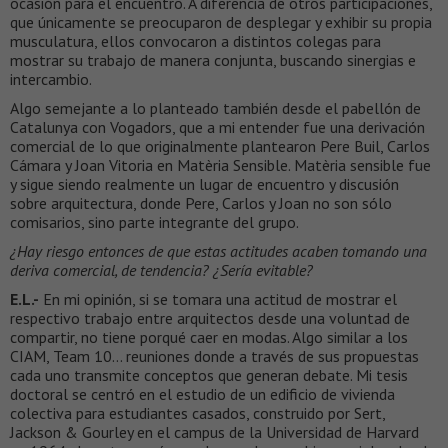
ocasión para el encuentro. A diferencia de otros participaciones,
que únicamente se preocuparon de desplegar y exhibir su propia
musculatura, ellos convocaron a distintos colegas para
mostrar su trabajo de manera conjunta, buscando sinergias e
intercambio.
Algo semejante a lo planteado también desde el pabellón de
Catalunya con Vogadors, que a mi entender fue una derivación
comercial de lo que originalmente plantearon Pere Buil, Carlos
Cámara y Joan Vitoria en Matèria Sensible. Matèria sensible fue
y sigue siendo realmente un lugar de encuentro y discusión
sobre arquitectura, donde Pere, Carlos y Joan no son sólo
comisarios, sino parte integrante del grupo.
¿Hay riesgo entonces de que estas actitudes acaben tomando una
deriva comercial, de tendencia? ¿Sería evitable?
E.L.-
En mi opinión, si se tomara una actitud de mostrar el
respectivo trabajo entre arquitectos desde una voluntad de
compartir, no tiene porqué caer en modas. Algo similar a los
CIAM, Team 10… reuniones donde a través de sus propuestas
cada uno transmite conceptos que generan debate. Mi tesis
doctoral se centró en el estudio de un edificio de vivienda
colectiva para estudiantes casados, construido por Sert,
Jackson & Gourley en el campus de la Universidad de Harvard