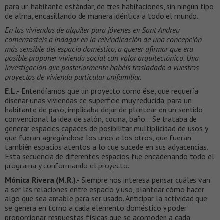
para un habitante estándar, de tres habitaciones, sin ningún tipo
de alma, encasillando de manera idéntica a todo el mundo.
En las viviendas de alquiler para jóvenes en Sant Andreu
comenzasteis a indagar en la reivindicación de una concepción
más sensible del espacio doméstico, a querer afirmar que era
posible proponer vivienda social con valor arquitectónico. Una
investigación que posteriormente habéis trasladado a vuestros
proyectos de vivienda particular unifamiliar.
E.L.-
Entendíamos que un proyecto como ése, que requería
diseñar unas viviendas de superficie muy reducida, para un
habitante de paso, implicaba dejar de plantear en un sentido
convencional la idea de salón, cocina, baño… Se trataba de
generar espacios capaces de posibilitar multiplicidad de usos y
que fueran agregándose los unos a los otros, que fueran
también espacios atentos a lo que sucede en sus adyacencias.
Esta secuencia de diferentes espacios fue encadenando todo el
programa y conformando el proyecto.
Mónica Rivera (M.R.).-
Siempre nos interesa pensar cuáles van
a ser las relaciones entre espacio y uso, plantear cómo hacer
algo que sea amable para ser usado. Anticipar la actividad que
se genera en torno a cada elemento doméstico y poder
proporcionar respuestas físicas que se acomoden a cada