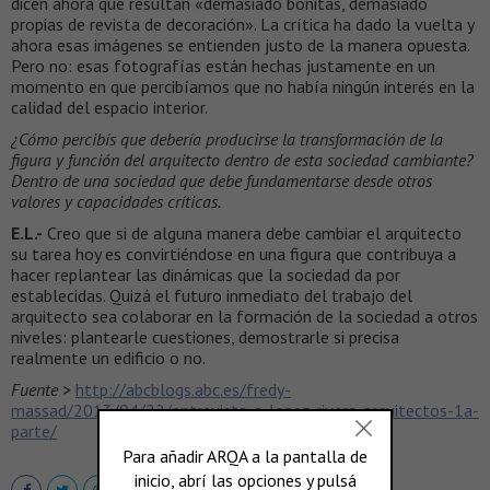
dicen ahora que resultan «demasiado bonitas, demasiado
propias de revista de decoración». La crítica ha dado la vuelta y
ahora esas imágenes se entienden justo de la manera opuesta.
Pero no: esas fotografías están hechas justamente en un
momento en que percibíamos que no había ningún interés en la
calidad del espacio interior.
¿Cómo percibís que debería producirse la transformación de la
figura y función del arquitecto dentro de esta sociedad cambiante?
Dentro de una sociedad que debe fundamentarse desde otros
valores y capacidades críticas.
E.L.-
Creo que si de alguna manera debe cambiar el arquitecto
su tarea hoy es convirtiéndose en una figura que contribuya a
hacer replantear las dinámicas que la sociedad da por
establecidas. Quizá el futuro inmediato del trabajo del
arquitecto sea colaborar en la formación de la sociedad a otros
niveles: plantearle cuestiones, demostrarle si precisa
realmente un edificio o no.
Fuente >
http://abcblogs.abc.es/fredy-
massad/2013/04/22/entrevista-a-lopez-rivera-arquitectos-1a-
parte/