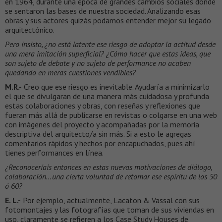
en 1964, durante una época de grandes cambios sociales donde
se sentaron las bases de nuestra sociedad. Analizando esas
obras y sus actores quizás podamos entender mejor su legado
arquitectónico.
Pero insisto, ¿no está latente ese riesgo de adoptar la actitud desde
una mera imitación superficial? ¿Cómo hacer que estas ideas, que
son sujeto de debate y no sujeto de performance no acaben
quedando en meras cuestiones vendibles?
M.R.-
Creo que ese riesgo es inevitable. Ayudaría a minimizarlo
el que se divulgaran de una manera más cuidadosa y profunda
estas colaboraciones y obras, con reseñas y reflexiones que
fueran más allá de publicarse en revistas o colgarse en una web
con imágenes del proyecto y acompañadas por la memoria
descriptiva del arquitecto/a sin más. Si a esto le agregas
comentarios rápidos y hechos por encapuchados, pues ahí
tienes performances en línea.
¿Reconoceríais entonces en estas nuevas motivaciones de diálogo,
colaboración…una cierta voluntad de retomar ese espíritu de los 50
ó 60?
E. L.-
Por ejemplo, actualmente, Lacaton & Vassal con sus
fotomontajes y las fotografías que toman de sus viviendas en
uso, claramente se refieren a los Case Study Houses de