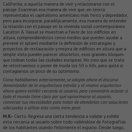
California, a aquella manera de vivir y relacionarse con el
paisaje. Examinan esa manera de vivir que, en teoría
representaba el capitalismo americano más feroz y depredador,
pero para incorporar, paradójicamente, esa manera de entender
la relación con el paisaje en la vivienda social contemporánea.
Lacaton & Vassal se muestran a favor de los edificios en
altura, comprendiéndolos como medios que pueden ayudar a
prevenir el sprawl mediante la definición de estrategias y
proyectos de restauración y mejora de edificios en altura que a
simple vista pueden parecer obsoletos, esos grandes bloques
que rodean todas las ciudades europeas. No creo que se trate
de retrotraernos o poner de moda los 50 o 60s, pero quizá si
contagiarnos un poco de su optimismo.
Como hablábamos anteriormente, se adopta ahora el discurso
demonizador de la arquitectura estrella y el «nuevo arquitecto»
ahora quiere exhibir cercanía al usuario, pero convendría aclarar si
todo el mundo tiene claro por qué aproximarse al usuario,
conversar sus necesidades para tratar de atenderlas con soluciones
adecuadas o utiliza esto como mera pose.
M.R.-
Cierto. Regresa una cierta tendencia a validar y exhibir
esta cercanía al usuario sobre todo valiéndose de fotografías
de los habitantes usando felizmente el espacio. Desde luego,