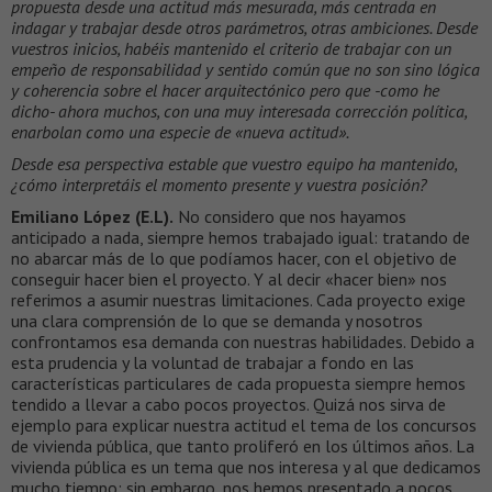
propuesta desde una actitud más mesurada, más centrada en
indagar y trabajar desde otros parámetros, otras ambiciones. Desde
vuestros inicios, habéis mantenido el criterio de trabajar con un
empeño de responsabilidad y sentido común que no son sino lógica
y coherencia sobre el hacer arquitectónico pero que -como he
dicho- ahora muchos, con una muy interesada corrección política,
enarbolan como una especie de «nueva actitud».
Desde esa perspectiva estable que vuestro equipo ha mantenido,
¿cómo interpretáis el momento presente y vuestra posición?
Emiliano López (E.L).
No considero que nos hayamos
anticipado a nada, siempre hemos trabajado igual: tratando de
no abarcar más de lo que podíamos hacer, con el objetivo de
conseguir hacer bien el proyecto. Y al decir «hacer bien» nos
referimos a asumir nuestras limitaciones. Cada proyecto exige
una clara comprensión de lo que se demanda y nosotros
confrontamos esa demanda con nuestras habilidades. Debido a
esta prudencia y la voluntad de trabajar a fondo en las
características particulares de cada propuesta siempre hemos
tendido a llevar a cabo pocos proyectos. Quizá nos sirva de
ejemplo para explicar nuestra actitud el tema de los concursos
de vivienda pública, que tanto proliferó en los últimos años. La
vivienda pública es un tema que nos interesa y al que dedicamos
mucho tiempo; sin embargo, nos hemos presentado a pocos