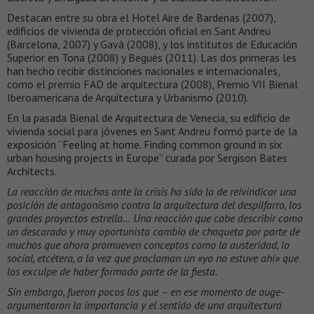
Destacan entre su obra el Hotel Aire de Bardenas (2007),
edificios de vivienda de protección oficial en Sant Andreu
(Barcelona, 2007) y Gavà (2008), y los institutos de Educación
Superior en Tona (2008) y Beguès (2011). Las dos primeras les
han hecho recibir distinciones nacionales e internacionales,
como el premio FAD de arquitectura (2008), Premio VII Bienal
Iberoamericana de Arquitectura y Urbanismo (2010).
En la pasada Bienal de Arquitectura de Venecia, su edificio de
vivienda social para jóvenes en Sant Andreu formó parte de la
exposición “Feeling at home. Finding common ground in six
urban housing projects in Europe” curada por Sergison Bates
Architects.
La reacción de muchos ante la crisis ha sido la de reivindicar una
posición de antagonismo contra la arquitectura del despilfarro, los
grandes proyectos estrella… Una reacción que cabe describir como
un descarado y muy oportunista cambio de chaqueta por parte de
muchos que ahora promueven conceptos como la austeridad, lo
social, etcétera, a la vez que proclaman un «yo no estuve ahí» que
los exculpe de haber formado parte de la fiesta.
Sin embargo, fueron pocos los que – en ese momento de auge-
argumentaron la importancia y el sentido de una arquitectura