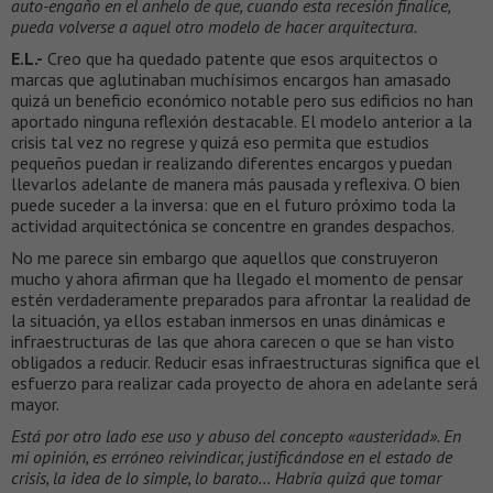
auto-engaño en el anhelo de que, cuando esta recesión finalice,
pueda volverse a aquel otro modelo de hacer arquitectura.
E.L.-
Creo que ha quedado patente que esos arquitectos o
marcas que aglutinaban muchísimos encargos han amasado
quizá un beneficio económico notable pero sus edificios no han
aportado ninguna reflexión destacable. El modelo anterior a la
crisis tal vez no regrese y quizá eso permita que estudios
pequeños puedan ir realizando diferentes encargos y puedan
llevarlos adelante de manera más pausada y reflexiva. O bien
puede suceder a la inversa: que en el futuro próximo toda la
actividad arquitectónica se concentre en grandes despachos.
No me parece sin embargo que aquellos que construyeron
mucho y ahora afirman que ha llegado el momento de pensar
estén verdaderamente preparados para afrontar la realidad de
la situación, ya ellos estaban inmersos en unas dinámicas e
infraestructuras de las que ahora carecen o que se han visto
obligados a reducir. Reducir esas infraestructuras significa que el
esfuerzo para realizar cada proyecto de ahora en adelante será
mayor.
Está por otro lado ese uso y abuso del concepto «austeridad». En
mi opinión, es erróneo reivindicar, justificándose en el estado de
crisis, la idea de lo simple, lo barato… Habría quizá que tomar