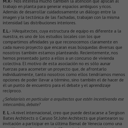
M.R.-
Nos interesa mucho también la atención que aplican al
trabajo en planta para generar espacios ambiguos y ricos.
Además de desarrollar cuidadosamente un diálogo entre la
imagen y la tectónica de las fachadas, trabajan con la misma
intensidad las distribuciones interiores.
E.L.-
HArquitectes, cuya estructura de equipo es diferente a la
nuestra, es uno de los estudios locales con los que
compartimos afinidades ya que reconocemos claramente en
cada nuevo proyecto que encaran esas búsquedas diversas que
nosotros también estamos planteando. Recientemente, nos
hemos presentado junto a ellos a un concurso de vivienda
colectiva. El motivo de esta asociación no es sólo aunar
fuerzas para acometer un proyecto que, de afrontarlo
individualmente, tanto nosotros como ellos tendríamos menos
opciones de poder llevar a término, sino también el de hacer de
él un punto de encuentro para el debate y el aprendizaje
recíproco.
¿Señalaríais en particular a arquitectos que estén incentivando ese
intercambio, debate?
E. L .-
A nivel internacional, creo que puede destacarse a Sergison
Bates Architects o Caruso St.John Architects que plantearon su
invitación a participar en la última Bienal de Venecia como una