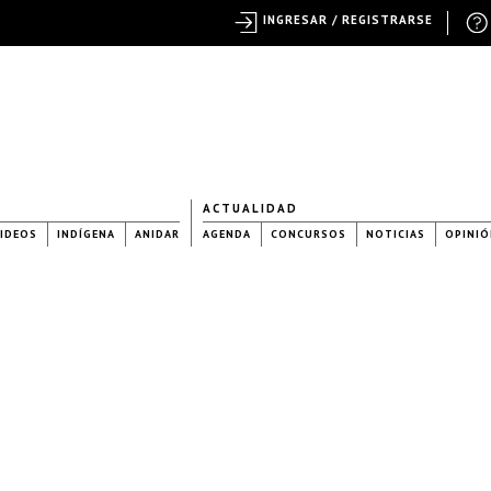
INGRESAR / REGISTRARSE
ACTUALIDAD
IDEOS
INDÍGENA
ANIDAR
AGENDA
CONCURSOS
NOTICIAS
OPINIÓ