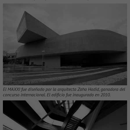
El MAXXI fue diseñado por la arquitecta Zaha Hadid, ganadora del
concurso internacional. El edificio fue inaugurado en 2010.