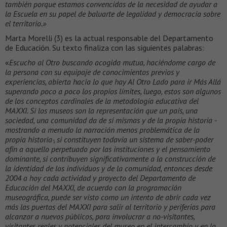
también porque estamos convencidas de la necesidad de ayudar a
la Escuela en su papel de baluarte de legalidad y democracia sobre
el territorio.»
Marta Morelli (3) es la actual responsable del Departamento
de Educación. Su texto finaliza con las siguientes palabras:
«
Escucho al Otro buscando acogida mutua, haciéndome cargo de
la persona con su equipaje de conocimientos previos y
experiencias, abierta hacia lo que hay Al Otro Lado para ir Más Allá
superando poco a poco los propios límites, luego, estos son algunos
de los conceptos cardinales de la metodología educativa del
MAXXI. Si los museos son la representación que un país, una
sociedad, una comunidad da de sí mismas y de la propia historia -
mostrando a menudo la narración menos problemática de la
propia historia-, si constituyen todavía un sistema de saber-poder
afín a aquello perpetuado por las instituciones y el pensamiento
dominante, si contribuyen significativamente a la construcción de
la identidad de los individuos y de la comunidad, entonces desde
2004 a hoy cada actividad y proyecto del Departamento de
Educación del MAXXI, de acuerdo con la programación
museográfica, puede ser visto como un intento de abrir cada vez
más las puertas del MAXXI para salir al territorio y periferias para
alcanzar a nuevos públicos, para involucrar a no-visitantes,
visitantes reales y potenciales del museo en el intercambio y en la