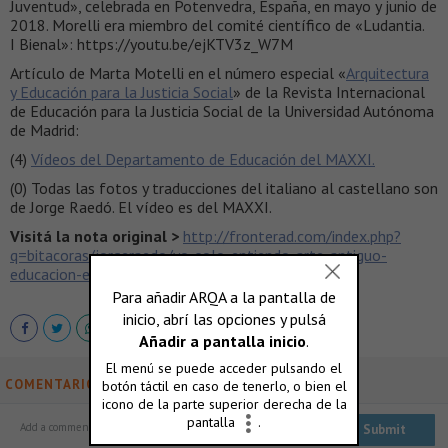
Juventud», celebrada en Potenvedra, España, en mayo y junio de
2018. Morelli era miembro del comité científico de «Ludantia.
I Bienal»: https://youtu.be/ejKTV3z_W7M
Artículo de Marta Motelli en el número especial «
Arquitectura
y Educación para la Justicia Social
» de la Revista Internacional
de Educación para la Justicia Social de la Universidad Autónoma
de Madrid:
(4)
Vídeos del Departamento de Educación del MAXXI.
(0) Todas las fotos y traducciones del italiano al castellano son
de Jorge Raedó. El vídeo es del MAXXI.
Visitá la nota original >
http://fronterad.com/index.php?
q=bitacoras/jorgeraedo/yo-solo-entiendo-arte-antiguo-
educacion-en-maxxi-roma
COMENTARIOS