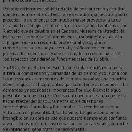
primario sobre los sentidos.
Por proporcionar ese sólido retrato de pensamiento y espíritu,
donde ni hombre ni arquitectura se sacralizan, su lectura podría
preceder –para orientar con mucho mayor provecho- a la de
otra publicación que, como ésta, está vinculada también al año
Rietveld que se celebra en el Centraal Museum de Utrecht: la
interesante monografía firmada por su subdirectora, Ida van
Zijl, que realiza un recorrido profesional y biográfico
cronológico que se apoya textual y gráficamente en una
profusa documentación y que se completa con un análisis de
los aspectos considerados fundamentales de su obra.
En 1927, Gerrit Rietveld escribía que toda creación verdadera
altera la comprensión y demandas de un tiempo y colisiona con
las necesidades remanentes de tiempos pasados; una creación
debe conquistar el lugar, antes que someterse a responder a las
demandas y necesidades imperantes. Por ello Rietveld sigue
presente: porque su creación es contenedora de algo que le ha
hecho trascender absolutamente sobre cuestiones
tecnológicas, formales y funcionales. Trascender su tiempo.
Esta carga de presentidad, tanto en lo tangible como en lo
intangible en su obra es eso que nuestro tiempo (que confunde
a veces innovación o transformación con parafernalia, derroche
y exhibiciones) debe tratar de reconquistar.