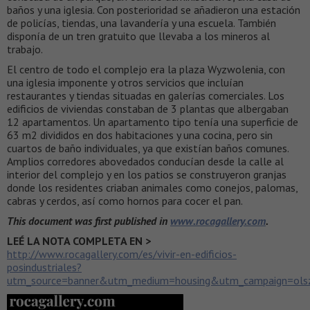
baños y una iglesia. Con posterioridad se añadieron una estación
de policías, tiendas, una lavandería y una escuela. También
disponía de un tren gratuito que llevaba a los mineros al
trabajo.
El centro de todo el complejo era la plaza Wyzwolenia, con
una iglesia imponente y otros servicios que incluían
restaurantes y tiendas situadas en galerías comerciales. Los
edificios de viviendas constaban de 3 plantas que albergaban
12 apartamentos. Un apartamento tipo tenía una superficie de
63 m2 divididos en dos habitaciones y una cocina, pero sin
cuartos de baño individuales, ya que existían baños comunes.
Amplios corredores abovedados conducían desde la calle al
interior del complejo y en los patios se construyeron granjas
donde los residentes criaban animales como conejos, palomas,
cabras y cerdos, así como hornos para cocer el pan.
This document was first published in
www.rocagallery.com
.
LEÉ LA NOTA COMPLETA EN >
http://www.rocagallery.com/es/vivir-en-edificios-
posindustriales?
utm_source=banner&utm_medium=housing&utm_campaign=ols