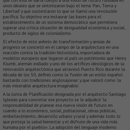
que con ella se daría cuerpo a una visión de futuro fundada en
unos ideales que se sintetizaron bajo el lema ‘Pan, Tierra y
Libertad’ y que sustentaron lo que se llamó una ‘revolución
pacífica’. Su objetivo era instaurar las bases para el
establecimiento de un sistema democrático que permitiera
superar una crítica situación de desigualdad económica y social,
producto de siglos de colonialismo.
El efecto de este anhelo de transformación y ansias de
progreso se concretó en el campo de la arquitectura en una
reacción contra la tradición historicista, importadora de
modelos europeos que legaron al país un patrimonio que Henry
Klumb, alemán exiliado y uno de los artífices ideológicos de la
renovación arquitectónica que atravesó Puerto Rico durante la
década de los 50, definió como la ‘fusión de un estilo español
bastardo con tradiciones anglosajonas’ y que valoró como ‘la
más miserable arquitectura imaginable’.
A la Junta de Planificación designada por el arquitecto Santiago
Iglesias para concretar ese proyecto se le adjudicó ‘la
responsabilidad de planear esa nueva visión de futuro en
cuando a lo económico, social, poblacional, obras públicas,
embellecimiento, desarrollo urbano y rural y además todo lo
que proteja la salud bienestar y el disfrute de una vida más
humana por el pueblo». La adopción del lenguaje moderno