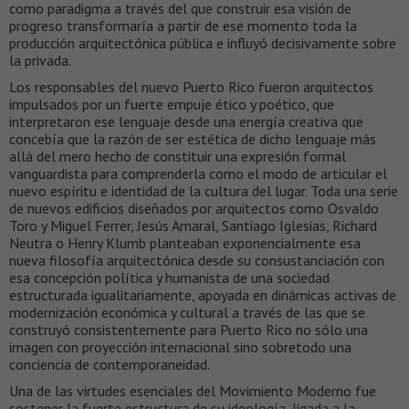
como paradigma a través del que construir esa visión de
progreso transformaría a partir de ese momento toda la
producción arquitectónica pública e influyó decisivamente sobre
la privada.
Los responsables del nuevo Puerto Rico fueron arquitectos
impulsados por un fuerte empuje ético y poético, que
interpretaron ese lenguaje desde una energía creativa que
concebía que la razón de ser estética de dicho lenguaje más
allá del mero hecho de constituir una expresión formal
vanguardista para comprenderla como el modo de articular el
nuevo espíritu e identidad de la cultura del lugar. Toda una serie
de nuevos edificios diseñados por arquitectos como Osvaldo
Toro y Miguel Ferrer, Jesús Amaral, Santiago Iglesias, Richard
Neutra o Henry Klumb planteaban exponencialmente esa
nueva filosofía arquitectónica desde su consustanciación con
esa concepción política y humanista de una sociedad
estructurada igualitariamente, apoyada en dinámicas activas de
modernización económica y cultural a través de las que se
construyó consistentemente para Puerto Rico no sólo una
imagen con proyección internacional sino sobretodo una
conciencia de contemporaneidad.
Una de las virtudes esenciales del Movimiento Moderno fue
sostener la fuerte estructura de su ideología, ligada a la