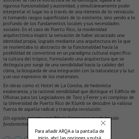
rigurosa funcionalidad y austeridad, y simultáneamente poder
interpretar el lugar no a través de una mimesis de lo vernáculo
ni tomando rasgos superficiales de lo existente, sino yendo a lo
profundo de los fundamentos locales y sus necesidades
sociales. En el caso de Puerto Rico, la modernidad
arquitectónica inspiró la sensación de haber alcanzado una
identidad propia, logrado mediante una arquitectura en la que
se reorientaba lo abstracto de la funcionalidad hacia la
posibilidad de convertirse en un paradigma cultural específico:
la cultura del trópico, formulando una arquitectura que se
distinguía por surgir de una sensibilidad hacia la calidez del
clima, la búsqueda de una integración con la naturaleza y la luz
y un uso expresivo de los materiales.
En obras como el Hotel de La Concha, de hedonista
exuberancia, y la racional sensibilidad que distingue el Edificio de
Oficinas para los Legisladores de Toro y Ferrer y el complejo de
la Universidad de Puerto Rico de Klumb se descubre la valiosa
fuerza de aquella radical y tranquila revolución.
(Un agradecimiento para Pilarín Ferrer, cuya ayuda ha sido
fundamental para realizar este texto).