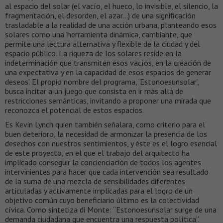
al espacio del solar (el vacío, el hueco, lo invisible, el silencio, la
fragmentación, el desorden, el azar…) de una significación
trasladable a la realidad de una acción urbana, planteando esos
solares como una ‘herramienta dinámica, cambiante, que
permite una lectura alternativa y flexible de la ciudad y del
espacio público. La riqueza de los solares reside en la
indeterminación que transmiten esos vacíos, en la creación de
una expectativa y en la capacidad de esos espacios de generar
deseos’. El propio nombre del programa, ‘Estonoesunsolar’,
busca incitar a un juego que consista en ir más allá de
restricciones semánticas, invitando a proponer una mirada que
reconozca el potencial de estos espacios.
Es Kevin Lynch quien también señalara, como criterio para el
buen deterioro, la necesidad de armonizar la presencia de los
desechos con nuestros sentimientos, y éste es el logro esencial
de este proyecto, en el que el trabajo del arquitecto ha
implicado conseguir la concienciación de todos los agentes
intervinientes para hacer que cada intervención sea resultado
de la suma de una mezcla de sensibilidades diferentes
articuladas y activamente implicadas para el logro de un
objetivo común cuyo beneficiario último es la colectividad
cívica. Como sintetiza di Monte: “Estonoesunsolar surge de una
demanda ciudadana que encuentra una respuesta política”.