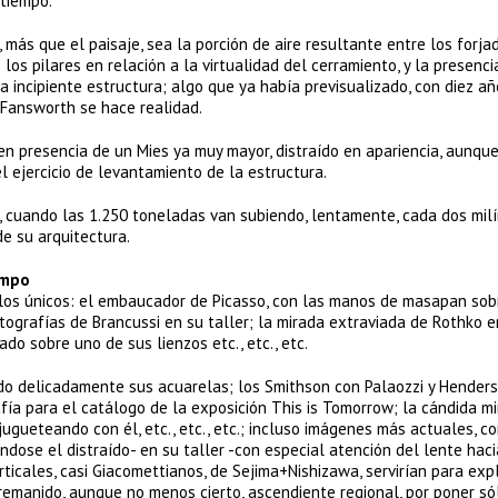
 tiempo.
más que el paisaje, sea la porción de aire resultante entre los forjad
e los pilares en relación a la virtualidad del cerramiento, y la presenci
a incipiente estructura; algo que ya había previsualizado, con diez a
 Fansworth se hace realidad.
n presencia de un Mies ya muy mayor, distraído en apariencia, aunqu
 ejercicio de levantamiento de la estructura.
 cuando las 1.250 toneladas van subiendo, lentamente, cada dos mil
e su arquitectura.
empo
los únicos: el embaucador de Picasso, con las manos de masapan sob
ografías de Brancussi en su taller; la mirada extraviada de Rothko e
do sobre uno de sus lienzos etc., etc., etc.
ndo delicadamente sus acuarelas; los Smithson con Palaozzi y Henders
afía para el catálogo de la exposición This is Tomorrow; la cándida m
jugueteando con él, etc., etc., etc.; incluso imágenes más actuales, c
dose el distraído- en su taller -con especial atención del lente haci
ticales, casi Giacomettianos, de Sejima+Nishizawa, servirían para expl
 remanido, aunque no menos cierto, ascendiente regional, por poner só