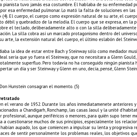
ro pianista tuvo jamás esa costumbre. El hablaba de su enfermedad p
 por esa enfermedad pulmonar. Lo mató la falta de soluciones en las 
 (4). El cuerpo, el cuerpo como expresión natural de su arte, el cuerp
o débil y quebradizo de la melodía. El cuerpo que se expresa, en la p
obre el teclado, deliberadamente alto o con la silla deliberadamente 
iación. La silla cobra así un marcado protagonismo dentro del univers
 su arte, la extensión natural del cuerpo, el último eslabón del Steinw
odiaba la idea de estar entre Bach y Steinway sólo como mediador musi
deal sería que yo fuera el Steinway, que no necesitara a Glenn Gould, 
 totalmente superfluo. Pero todavía no ha conseguido ningún pianista 
pertar un día y ser Steinway y Glenn en uno, decía, pensé, Glenn Stei
e Don Hunstein consagran el momento. (5)
 retratado
n en el verano de 1952. Durante los años inmediatamenete anteriores y
cionados a Chandigarh, Ronchamp, las casas Jaoul y la unité d’habita
r profesional, aunque periféricos o menores, para quién supo tener m
a a cuestionarse muchos de sus principios, especialmente los relaci
 habían aupado, los que comiencen a impulsar su lenta y progresiva re
apaces de sentir personalmente los problemas reales, los objetivos qu