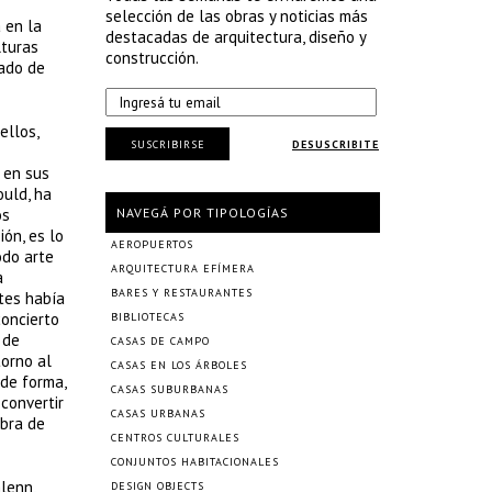
selección de las obras y noticias más
 en la
destacadas de arquitectura, diseño y
lturas
construcción.
tado de
ellos,
SUSCRIBIRSE
DESUSCRIBITE
 en sus
ould, ha
os
NAVEGÁ POR TIPOLOGÍAS
ón, es lo
AEROPUERTOS
odo arte
ARQUITECTURA EFÍMERA
a
BARES Y RESTAURANTES
tes había
concierto
BIBLIOTECAS
 de
CASAS DE CAMPO
torno al
CASAS EN LOS ÁRBOLES
 de forma,
CASAS SUBURBANAS
 convertir
CASAS URBANAS
obra de
CENTROS CULTURALES
CONJUNTOS HABITACIONALES
lenn,
DESIGN OBJECTS