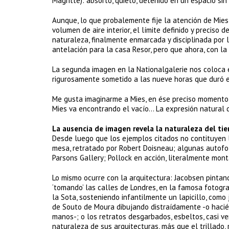
Magritte): absorto, quieto, detenido en un espacio sin
Aunque, lo que probalemente fije la atención de Mies, 
volumen de aire interior, el límite definido y preciso d
naturaleza, finalmente enmarcada y disciplinada por l
antelación para la casa Resor, pero que ahora, con la
La segunda imagen en la Nationalgalerie nos coloca e
rigurosamente sometido a las nueve horas que duró el
Me gusta imaginarme a Mies, en ése preciso momento,
Mies va encontrando el vacío… La expresión natural d
La ausencia de imagen revela la naturaleza del ti
Desde luego que los ejemplos citados no contituyen 
mesa, retratado por Robert Doisneau; algunas autofot
Parsons Gallery; Pollock en acción, literalmente monta
Lo mismo ocurre con la arquitectura: Jacobsen pinta
‘tomando’ las calles de Londres, en la famosa fotogr
la Sota, sosteniendo infantilmente un lapicillo, como 
de Souto de Moura dibujando distraídamente -o hacién
manos-; o los retratos desgarbados, esbeltos, casi ver
naturaleza de sus arquitecturas, más que el trillado,