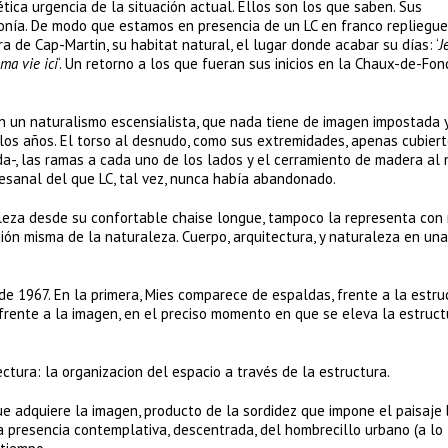
tética urgencia de la situación actual. Ellos son los que saben. Sus
ironía. De modo que estamos en presencia de un LC en franco repliegue
a de Cap-Martin, su habitat natural, el lugar donde acabar su días: ‘
J
ma vie ici
‘. Un retorno a los que fueran sus inicios en la Chaux-de-Fon
en un naturalismo escensialista, que nada tiene de imagen impostada 
los años. El torso al desnudo, como sus extremidades, apenas cubiert
a-, las ramas a cada uno de los lados y el cerramiento de madera al 
artesanal del que LC, tal vez, nunca había abandonado.
leza desde su confortable chaise longue, tampoco la representa con
ión misma de la naturaleza. Cuerpo, arquitectura, y naturaleza en una
de 1967. En la primera, Mies comparece de espaldas, frente a la estru
 frente a la imagen, en el preciso momento en que se eleva la estruct
ura: la organizacion del espacio a través de la estructura.
e adquiere la imagen, producto de la sordidez que impone el paisaje 
la presencia contemplativa, descentrada, del hombrecillo urbano (a lo