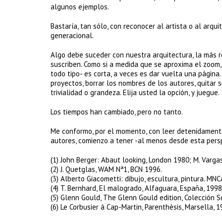
algunos ejemplos.
Bastaría, tan sólo, con reconocer al artista o al arqu
generacional.
Algo debe suceder con nuestra arquitectura, la más re
suscriben. Como si a medida que se aproxima el zoom,
todo tipo- es corta, a veces es dar vuelta una página.
proyectos, borrar los nombres de los autores, quitar
trivialidad o grandeza. Elija usted la opción, y juegue.
Los tiempos han cambiado, pero no tanto.
Me conformo, por el momento, con leer detenidamente
autores, comienzo a tener -al menos desde esta persp
(1) John Berger: Abaut looking, London 1980; M. Varga
(2) J. Quetglas, WAM Nª1, BCN 1996.
(3) Alberto Giacometti: dibujo, escultura, pintura. MNC
(4) T. Bernhard, El malogrado, Alfaguara, España, 1998
(5) Glenn Gould, The Glenn Gould edition, Colección S
(6) Le Corbusier à Cap-Martin, Parenthèsis, Marsella, 1