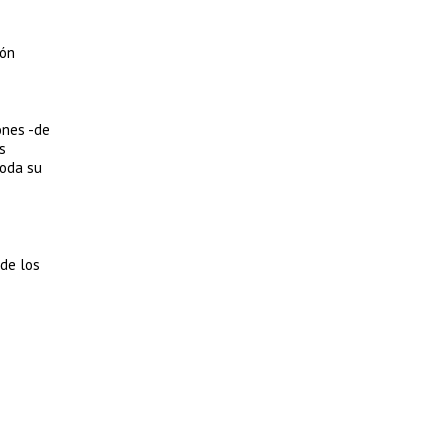
ión
ones -de
s
toda su
de los