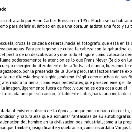
tado
ésia retratado por Henri Cartier-Bresson en 1952. Mucho se ha hablad
omo para definir el ámbito en que una obra, un artista, una foto y su 
scuela, cruza la calzada desierta, hacia el fotógrafo, que está en la 
eva paraguas. Para protegerse se cubre la cabeza con la gabardina, q
 del pecho de un descabezado y que todo él figure como colocado den
e llama poderosamente la atención es lo que Franz Meyer (3) dió en lla
l cuerpo emergiendo literalmente de la ‘bolsa’ al mundo, ligeramente
agazapado, por la presencia de la lluvia pero, satisfactoriamente ex
a la rue d’Alésia desprotegido, anónimo, frágil, como muchas de sus fi
aferrado a la tierra, como esos pedestales, que parecen emerger de 
a imagen, ligeramente fuera de foco, y que no es otra cosa que el
nza: «cada uno por su camino; totalmente solos, hacia una meta des
culada al existencialismo de la época, aunque poco o nada diga esto, 
 condición y naturaleza que a exhumar fantasmas de su autobiografía. 
 alienación del hombre en la civilización pos industrial, como a la prop
, aunque también, insignificante y quebradiza, como recordaba Vargas L