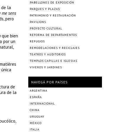
PABELLONES DE EXPOSICIÓN
 de la
PARQUES Y PLAZAS
e me sens
PATRIMONIO Y RESTAURACIÓN
ds, pero
PAVILIONS
PROYECTO CULTURAL
y que bien
REFORMA DE DEPARTAMENTOS
o por un
REFUGIOS
natural,
REMODELACIONES Y RECICLAJES
TEATROS Y AUDITORIOS
TEMPLOS CAPILLAS E IGLESIAS
 matières
VIVEROS Y JARDINES
 única
NAVEGÁ POR PAÍSES
ctura de
ARGENTINA
ura de la
ESPAÑA
INTERNACIONAL
CHINA
URUGUAY
bucólico,
MÉXICO
ITALIA