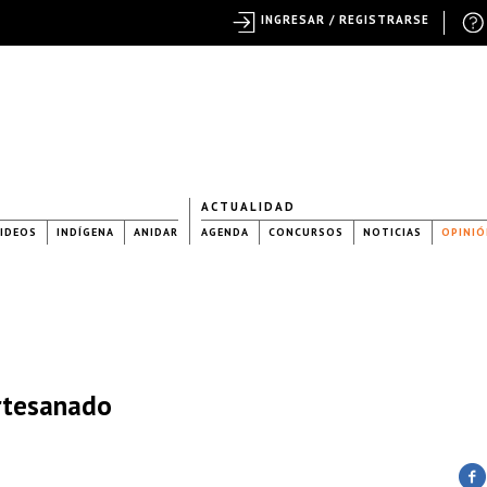
INGRESAR / REGISTRARSE
ACTUALIDAD
IDEOS
INDÍGENA
ANIDAR
AGENDA
CONCURSOS
NOTICIAS
OPINIÓ
rtesanado