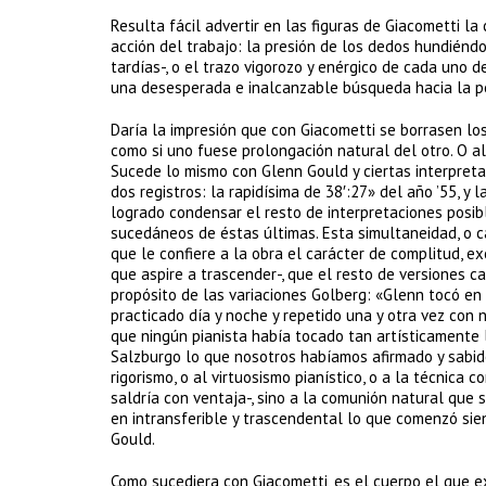
Resulta fácil advertir en las figuras de Giacometti la
acción del trabajo: la presión de los dedos hundiénd
tardías-, o el trazo vigorozo y enérgico de cada uno d
una desesperada e inalcanzable búsqueda hacia la pe
Daría la impresión que con Giacometti se borrasen los 
como si uno fuese prolongación natural del otro. O al
Sucede lo mismo con Glenn Gould y ciertas interpretac
dos registros: la rapidísima de 38′:27» del año ’55, y 
logrado condensar el resto de interpretaciones posibl
sucedáneos de éstas últimas. Esta simultaneidad, o c
que le confiere a la obra el carácter de complitud, e
que aspire a trascender-, que el resto de versiones 
propósito de las variaciones Golberg: «Glenn tocó en
practicado día y noche y repetido una y otra vez con 
que ningún pianista había tocado tan artísticamente l
Salzburgo lo que nosotros habíamos afirmado y sabido 
rigorismo, o al virtuosismo pianístico, o a la técnica 
saldría con ventaja-, sino a la comunión natural que s
en intransferible y trascendental lo que comenzó si
Gould.
Como sucediera con Giacometti, es el cuerpo el que ex