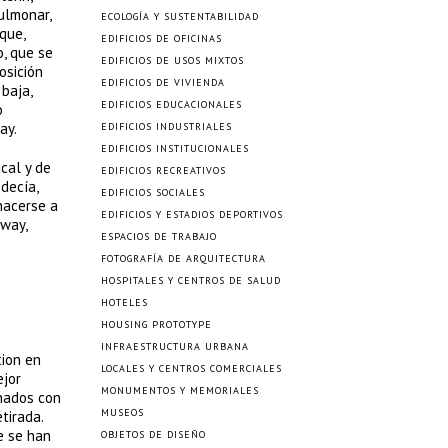
ulmonar,
ECOLOGÍA Y SUSTENTABILIDAD
que,
EDIFICIOS DE OFICINAS
o, que se
EDIFICIOS DE USOS MIXTOS
osición
EDIFICIOS DE VIVIENDA
baja,
EDIFICIOS EDUCACIONALES
o
ay.
EDIFICIOS INDUSTRIALES
EDIFICIOS INSTITUCIONALES
cal y de
EDIFICIOS RECREATIVOS
decía,
EDIFICIOS SOCIALES
hacerse a
EDIFICIOS Y ESTADIOS DEPORTIVOS
nway,
ESPACIOS DE TRABAJO
FOTOGRAFÍA DE ARQUITECTURA
HOSPITALES Y CENTROS DE SALUD
HOTELES
HOUSING PROTOTYPE
INFRAESTRUCTURA URBANA
tion en
LOCALES Y CENTROS COMERCIALES
ejor
MONUMENTOS Y MEMORIALES
onados con
MUSEOS
tirada.
e se han
OBJETOS DE DISEÑO