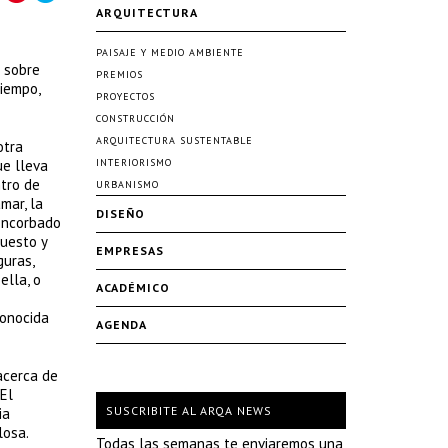
ARQUITECTURA
PAISAJE Y MEDIO AMBIENTE
o sobre
PREMIOS
tiempo,
PROYECTOS
CONSTRUCCIÓN
ARQUITECTURA SUSTENTABLE
otra
ue lleva
INTERIORISMO
tro de
URBANISMO
mar, la
DISEÑO
 encorbado
puesto y
EMPRESAS
guras,
ella, o
ACADÉMICO
conocida
AGENDA
acerca de
El
SUSCRIBITE AL ARQA NEWS
ia
losa.
Todas las semanas te enviaremos una