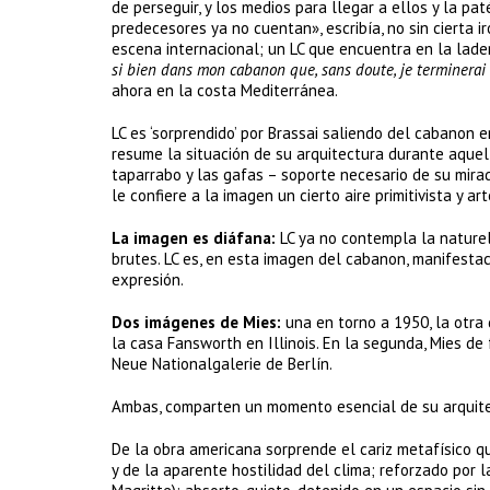
de perseguir, y los medios para llegar a ellos y la pa
predecesores ya no cuentan», escribía, no sin cierta 
escena internacional; un LC que encuentra en la lader
si bien dans mon cabanon que, sans doute, je terminerai 
ahora en la costa Mediterránea.
LC es ‘sorprendido’ por Brassai saliendo del cabanon 
resume la situación de su arquitectura durante aquel
taparrabo y las gafas – soporte necesario de su mirad
le confiere a la imagen un cierto aire primitivista y 
La imagen es diáfana:
LC ya no contempla la nature
brutes. LC es, en esta imagen del cabanon, manifestac
expresión.
Dos imágenes de Mies:
una en torno a 1950, la otra 
la casa Fansworth en Illinois. En la segunda, Mies de
Neue Nationalgalerie de Berlín.
Ambas, comparten un momento esencial de su arquitect
De la obra americana sorprende el cariz metafísico qu
y de la aparente hostilidad del clima; reforzado por 