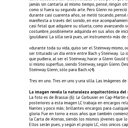
jamás sin cantarla al mismo tiempo, pensé, ningún ot
como si fuera su segundo arte. Pero Glenn no pereció
durante casi cuarenta años, se metió tocando, pensé.»
manifiesta a través del sonido, en ese acompañamient
casi fetal que adquiere su silueta, como avanzando s
costumbre, posiblemete adquirida en sus años de inic
‘gouldiano’. La silla será pues, un instrumento más de
«durante toda su vida, quiso ser el Steinway mismo, 
ser triturado un día entre entre Bach y Steinway. Lo i
que pudiera, al ser el Steinway, hacer a Glenn Gould
sí mismo superfluo, siendo Steinway, según Glenn. Des
Steinway Glenn, sólo para Bach.»(4).
Tres en uno. Tres en uno y una silla. Las imágenes d
La imagen revela la naturaleza arquitectónica del
La foto es de Brassaï (6): Le Corbusier en Cap-Marti
posteriores a esta imagen LC trabaja en encargos rela
Nantes y poco más; brillantes encargos para cualquie
gloria. Fue en torno a esos años que también comienz
la Carta de Atenas, siendo los mismos jóvenes que lo
Ellos serán pues, y según el propio LC, «los únicos c