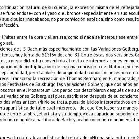
 continuación natural de su cuerpo, la expresión misma de él, reflejada
ose fundiéndose- con el yeso o el bronce -especialmente en sus escu
e sus dibujos, inacabados, no por convicción estética, sino como resul
rfección.
límites entre la obra y el artista, como si nada se interpusiese entre 
go así.
iones de J. S. Bach, más específicamente con las Variaciones Golberg,
la lenta, muy lenta de 51′:15» del año ’81. Entre éstas dos versiones, G
es, o mejor dicho, ha convertirdo al resto de interpretaciones en mer
apacidad de multiplicación: de máxima concisión o de dilatada extensi
xcepcionalidad, pero tambièn de originalidad -condición necesaria en t
carece. Transcribo la recreación de Thomas Bernhard en El malogrado, 
 los Festivales de Salsburgo las variaciones Golberg, que dos años an
nosotros en el Mozarteum. Los periódicos describieron después de su 
as variaciones Golberg, así pues, escribieron después de su concierto
dos años antes». (4) No se trata, pues, de juicios interpretativos en 
contrapuntística de tal o cual intérprete -del que Gould, por su manejo
urge entre la obra, el artista y su tiempo, y esa capacidad superior de
endo una magnífica partitura de Bach, y acabó como una monumental 
presa la naturaleza artística del retratado: «Ni una sola nota tocó G