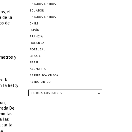
ESTADOS UNIDOS
ECUADOR
os, el
a de la
ESTADOS UNIDOS
ños de
CHILE
JAPÓN
FRANCIA
e
HOLANDA
PORTUGAL
BRASIL
ímetros y
PERÚ
ALEMANIA
REPÚBLICA CHECA
re la
REINO UNIDO
n la Betty
TODOS LOS PAÍSES
on,
irada De
omo las
a las
icar la
lo