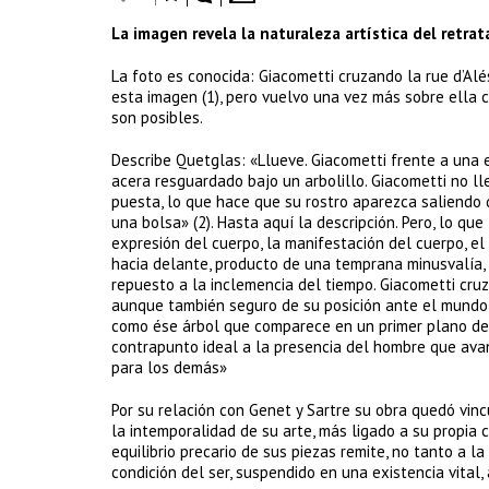
La imagen revela la naturaleza artística del retra
La foto es conocida: Giacometti cruzando la rue d’Al
esta imagen (1), pero vuelvo una vez más sobre ella c
son posibles.
Describe Quetglas: «Llueve. Giacometti frente a una e
acera resguardado bajo un arbolillo. Giacometti no ll
puesta, lo que hace que su rostro aparezca saliendo
una bolsa» (2). Hasta aquí la descripción. Pero, lo qu
expresión del cuerpo, la manifestación del cuerpo, e
hacia delante, producto de una temprana minusvalía, 
repuesto a la inclemencia del tiempo. Giacometti cruz
aunque también seguro de su posición ante el mundo; 
como ése árbol que comparece en un primer plano de l
contrapunto ideal a la presencia del hombre que ava
para los demás»
Por su relación con Genet y Sartre su obra quedó vin
la intemporalidad de su arte, más ligado a su propia
equilibrio precario de sus piezas remite, no tanto a la
condición del ser, suspendido en una existencia vital