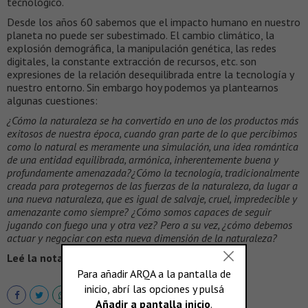
tecnológico.
Desde los años 60 sabemos que el impacto humano en nuestro
planeta no puede ser subestimado. El cambio climático, la
explosión demográfica, la manipulación genética, las redes
digitales, la constante extracción de recursos, etc. son
expresiones de la relación desequilibrada entre la tecnología y
nuestro entorno. Sin embargo hoy podemos ya plantearnos
algunas cuestiones:
¿Cómo la naturaleza se ha convertido en uno de los productos más
exitosos de nuestra época, cuando gran parte de lo que percibimos
como lo natural es meramente una simulación, una idea romántica
de una entidad equilibrada, armónica, inherentemente buena y
profundamente amenazada?¿Cómo la tecnología, tradicionalmente
creada para protegernos de las fuerzas de la naturaleza, da lugar a
una nueva naturaleza, que es igual de salvaje, cruel, impredecible y
amenazante como siempre? ¿Cómo somos capaces de seguir
jugando con fuego una y otra vez? Pero a su vez, ¿cómo debemos
actuar y negociar con esta nueva dimensión de la naturaleza?
Leé la nota completa en >
VEREDES