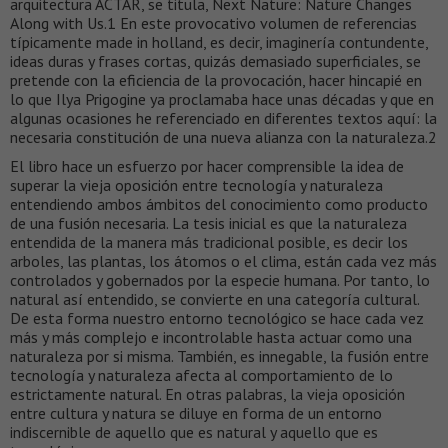
arquitectura ACTAR, se titula, Next Nature: Nature Changes
Along with Us.1 En este provocativo volumen de referencias
típicamente made in holland, es decir, imaginería contundente,
ideas duras y frases cortas, quizás demasiado superficiales, se
pretende con la eficiencia de la provocación, hacer hincapié en
lo que Ilya Prigogine ya proclamaba hace unas décadas y que en
algunas ocasiones he referenciado en diferentes textos aquí: la
necesaria constitución de una nueva alianza con la naturaleza.2
El libro hace un esfuerzo por hacer comprensible la idea de
superar la vieja oposición entre tecnología y naturaleza
entendiendo ambos ámbitos del conocimiento como producto
de una fusión necesaria. La tesis inicial es que la naturaleza
entendida de la manera más tradicional posible, es decir los
arboles, las plantas, los átomos o el clima, están cada vez más
controlados y gobernados por la especie humana. Por tanto, lo
natural así entendido, se convierte en una categoría cultural.
De esta forma nuestro entorno tecnológico se hace cada vez
más y más complejo e incontrolable hasta actuar como una
naturaleza por si misma. También, es innegable, la fusión entre
tecnología y naturaleza afecta al comportamiento de lo
estrictamente natural. En otras palabras, la vieja oposición
entre cultura y natura se diluye en forma de un entorno
indiscernible de aquello que es natural y aquello que es