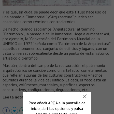
Y es que, sin duda, se puede decir que este título hace uso de
una paradoja: “Inmaterial” y “Arquitectura” pueden ser
entendidos como términos contradictorios.
De hecho, cuando asociamos “Arquitectura” al término
“Patrimonio”, la paradoja de lo inmaterial llega a aumentar. Así,
por ejemplo, la “Convención del Patrimonio Mundial de la
UNESCO de 1972” señala como “Patrimonio de la Arquitectura”
aquellos monumentos, conjunto de edificios y lugares, con un
valor universal sobresaliente desde un punto de vista histórico,
artístico o científico.
Más aún, dentro del campo de la restauración, el patrimonio
arquitectónico se concibe como un artefacto, con elementos
que reflejan algunas de las culturas constructivas y hechos
ocurridos durante la vida del edificio. Es decir, el foco está en
espacios, volúmenes, materiales, superficies, aspectos
constructivos, configuraciones, degradaciones, etc.
Leé la nota completa en >
VEREDES