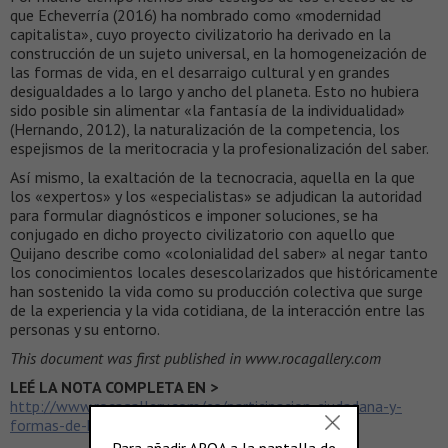
que Echeverría (2016) ha nombrado como «modernidad
capitalista», cuyo proyecto civilizatorio ha derivado en la
construcción de un sujeto universal, en la homogeneización de
las formas de vida, en el desarraigo cultural y en grandes
desigualdades a lo largo y ancho del planeta. Esto no hubiera
sido posible sin alimentar «la fantasía de la individualidad»
(Hernando, 2012), la naturalización de la competencia, los
espejismos de la meritocracia y la profesionalización del saber.
Así mismo, la exaltación de la tecnocracia, aquella en la que
los «expertos» y los «especialistas» se adjudican la autoridad
para formular diagnósticos e imponer soluciones, se ha
conjugado en dicho proyecto civilizatorio con aquello que
Quijano describe como «colonialidad del saber» al negar tanto
los conocimientos locales desescolarizados que históricamente
han sostenido la vida como su producción colectiva que surge
de la experiencia y la vida cotidiana, de la interacción entre las
personas y su entorno.
This document was first published in www.rocagallery.com
LEÉ LA NOTA COMPLETA EN >
http://www.rocagallery.com/es/participacion-ciudadana-y-
formas-de-habitar-conviviales