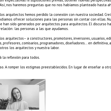
sin expectativas ni suposiciones previas, obtener nuevas perspectiva
. Así, nos haremos preguntas que no nos habíamos planteado hasta ah
 los arquitectos hemos perdido la conexión con nuestra sociedad. Cre
díamos ofrecer soluciones para las personas sin contar con ellas. N
ue han sido generados por arquitectos para arquitectos. El discurso h
 relación: las personas a las que ayudamos.
os arquitectos– a constructores, promotores, inversores, usuarios, edi
s, profesores, comisarios, programadores, diseñadores… en definitiva, 
otros los arquitectos y nuestra labor.
á la reflexión para todos.
rso. A romper los estigmas preestablecidos. En lugar de enseñar a otro