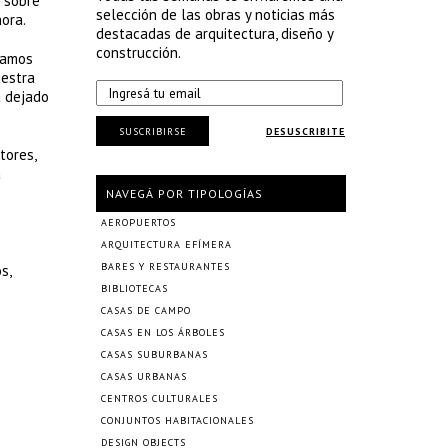
s sobre
selección de las obras y noticias más
ora.
destacadas de arquitectura, diseño y
construcción.
íamos
uestra
a dejado
SUSCRIBIRSE
DESUSCRIBITE
tores,
a
NAVEGÁ POR TIPOLOGÍAS
AEROPUERTOS
ARQUITECTURA EFÍMERA
BARES Y RESTAURANTES
s,
BIBLIOTECAS
CASAS DE CAMPO
CASAS EN LOS ÁRBOLES
CASAS SUBURBANAS
CASAS URBANAS
CENTROS CULTURALES
CONJUNTOS HABITACIONALES
DESIGN OBJECTS