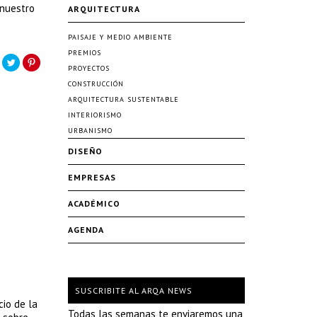
 nuestro
ARQUITECTURA
PAISAJE Y MEDIO AMBIENTE
PREMIOS
PROYECTOS
CONSTRUCCIÓN
ARQUITECTURA SUSTENTABLE
INTERIORISMO
URBANISMO
DISEÑO
EMPRESAS
ACADÉMICO
AGENDA
SUSCRIBITE AL ARQA NEWS
cio de la
Todas las semanas te enviaremos una