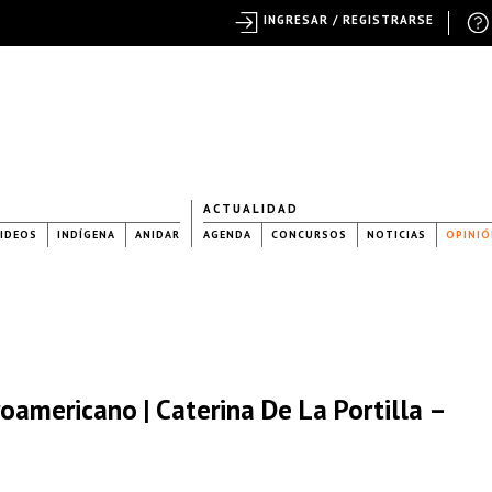
INGRESAR / REGISTRARSE
ACTUALIDAD
IDEOS
INDÍGENA
ANIDAR
AGENDA
CONCURSOS
NOTICIAS
OPINIÓ
oamericano | Caterina De La Portilla –