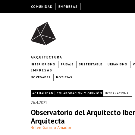
COMUNIDAD
EMPRESAS
ARQUITECTURA
INTERIORISMO
PAISAJE
SUSTENTABLE
URBANISMO
V
EMPRESAS
NOVEDADES
NOTICIAS
|
|
ACTUALIDAD
COLABORACIÓN Y OPINIÓN
INTERNACIONAL
26.4.2021
Observatorio del Arquitecto Iber
Arquitecta
Belén Garrido Amador