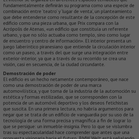
fundamentalmente definirán su programa como una especie de
combinación entre ‘teatro’ y ‘lugar de venta’, un planteamiento
que debe entenderse como resultante de la concepción de este
edificio como una pieza urbana, que Prix compara con la
Acrópolis de Atenas, «un edificio que constituía un referente
urbano, y que no sólo actuaba como templo, sino como lugar
de encuentro y centro de información». El interior presenta un
juego laberíntico piranesiano que entiende la circulación interior
como un paseo, a través del que surge una integración entre
exterior-interior, ya que a través de su recorrido se crea una
visión, casi en secuencia, de la ciudad circundante.
Demostración de poder
El edificio es un hecho netamente contemporáneo, que nace
como una demostración de poder de una marca
automovilística, y que toma de la industria de la automoción su
estética y formas estilizadas, que se corresponden con la
potencia de un automóvil deportivo y los deseos fetichistas
que suscita. En una primera lectura, no habría argumentos para
negar que se trata de un edificio de vanguardia por su uso de la
tecnología de una forma precisa y magnífica a fin de lograr lo
que se persigue: un inmueble-insignia. Pero lo que se vislumbra
tras su espectacularidad hace comprender que antes que una
propuesta visionaria hacia el futuro, BMW Welt está señalando