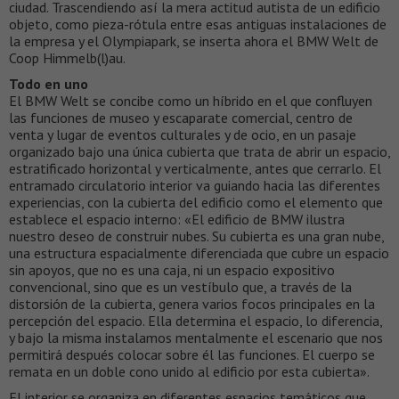
ciudad. Trascendiendo así la mera actitud autista de un edificio
objeto, como pieza-rótula entre esas antiguas instalaciones de
la empresa y el Olympiapark, se inserta ahora el BMW Welt de
Coop Himmelb(l)au.
Todo en uno
El BMW Welt se concibe como un híbrido en el que confluyen
las funciones de museo y escaparate comercial, centro de
venta y lugar de eventos culturales y de ocio, en un pasaje
organizado bajo una única cubierta que trata de abrir un espacio,
estratificado horizontal y verticalmente, antes que cerrarlo. El
entramado circulatorio interior va guiando hacia las diferentes
experiencias, con la cubierta del edificio como el elemento que
establece el espacio interno: «El edificio de BMW ilustra
nuestro deseo de construir nubes. Su cubierta es una gran nube,
una estructura espacialmente diferenciada que cubre un espacio
sin apoyos, que no es una caja, ni un espacio expositivo
convencional, sino que es un vestíbulo que, a través de la
distorsión de la cubierta, genera varios focos principales en la
percepción del espacio. Ella determina el espacio, lo diferencia,
y bajo la misma instalamos mentalmente el escenario que nos
permitirá después colocar sobre él las funciones. El cuerpo se
remata en un doble cono unido al edificio por esta cubierta».
El interior se organiza en diferentes espacios temáticos que