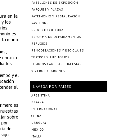
PABELLONES DE EXPOSICIÓN
PARQUES Y PLAZAS
ura en la
PATRIMONIO Y RESTAURACIÓN
 y los
PAVILIONS
rios
PROYECTO CULTURAL
monio es
REFORMA DE DEPARTAMENTOS
e la mano.
REFUGIOS
REMODELACIONES Y RECICLAJES
mos,
e enraíza
TEATROS Y AUDITORIOS
ia los
TEMPLOS CAPILLAS E IGLESIAS
VIVEROS Y JARDINES
iempo y el
ucación
tender el
NAVEGÁ POR PAÍSES
ARGENTINA
ESPAÑA
primero es
INTERNACIONAL
r nuestras
ajar sobre
CHINA
 por
URUGUAY
ria de
MÉXICO
esign-
ITALIA