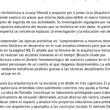
Architettura a scuola. Metodi e proposte per il primo ciclo (Arquitect
donde explica los pasos que ella ha dado para definir el marco teórico
los de algunas de sus actividades. Su investigación zigzaguea por va
ropuesta educativa del museo que se sintetiza en tres ideas: el patri
despierta la conciencia espacial, la investigación y la educación van d
e comprender las épocas pretéritas es: “comprendernos a nosotros mis
ceso histórico en desarrollo en el cual estamos inmersos pero que s
 en la página140). Él añadió que la historia de la arquitectura “estud
se realizan las acciones humanas en el tiempo” (Bruschi citado por
tectura como el devenir fenomenológico de nuestros cuerpos en el t
 somos personajes de un cuento al que llegamos desprevenidos. La ed
 mediante metáforas posibles gracias a las técnicas disciplinares. En
actuar en él.
cuola (La arquitectura en la escuela) y se divide en tres capítulos. El 
a arquitectura, entendida como patrimonio colectivo, nos ayuda a forma
 La obra de Palladio “constituye un laboratorio privilegiado para trab
strumento de inclusión” (Beltramini, actual director del Centro, citado
ducar sobre el espacio’ y analiza tres proyectos educativos para prima
n con arquitectos y ajustados a los currículos locales. El método D