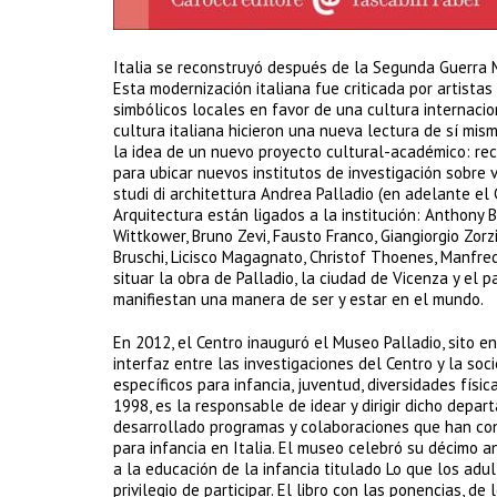
Italia se reconstruyó después de la Segunda Guerra M
Esta modernización italiana fue criticada por artistas
simbólicos locales en favor de una cultura internacio
cultura italiana hicieron una nueva lectura de sí mism
la idea de un nuevo proyecto cultural-académico: reci
para ubicar nuevos institutos de investigación sobre v
studi di architettura Andrea Palladio (en adelante el
Arquitectura están ligados a la institución: Anthony 
Wittkower, Bruno Zevi, Fausto Franco, Giangiorgio Zor
Bruschi, Licisco Magagnato, Christof Thoenes, Manfredo
situar la obra de Palladio, la ciudad de Vicenza y el
manifiestan una manera de ser y estar en el mundo.
En 2012, el Centro inauguró el Museo Palladio, sito e
interfaz entre las investigaciones del Centro y la s
específicos para infancia, juventud, diversidades físi
1998, es la responsable de idear y dirigir dicho depa
desarrollado programas y colaboraciones que han con
para infancia en Italia. El museo celebró su décimo a
a la educación de la infancia titulado Lo que los adu
privilegio de participar. El libro con las ponencias, 