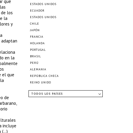
ar qué
ESTADOS UNIDOS
las
ECUADOR
 de los
ESTADOS UNIDOS
e la
lores y
CHILE
JAPÓN
la
FRANCIA
e adaptan
HOLANDA
PORTUGAL
elaciona
BRASIL
do en la
cipalmente
PERÚ
os
ALEMANIA
e el que
REPÚBLICA CHECA
 la
REINO UNIDO
TODOS LOS PAÍSES
eo de
arbarano,
orio
ulturales
a incluye
n (…)