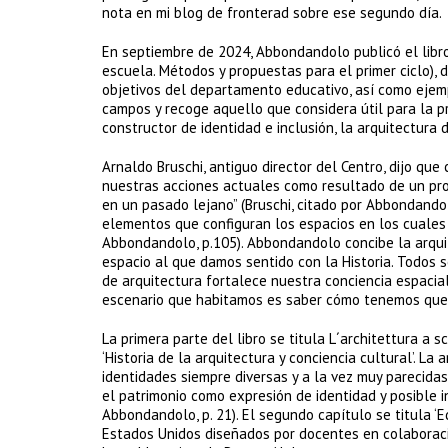
nota en mi blog de fronterad sobre ese segundo día.
En septiembre de 2024, Abbondandolo publicó el libro 
escuela. Métodos y propuestas para el primer ciclo), 
objetivos del departamento educativo, así como ejemp
campos y recoge aquello que considera útil para la p
constructor de identidad e inclusión, la arquitectura 
Arnaldo Bruschi, antiguo director del Centro, dijo qu
nuestras acciones actuales como resultado de un pro
en un pasado lejano” (Bruschi, citado por Abbondandolo
elementos que configuran los espacios en los cuales 
Abbondandolo, p.105). Abbondandolo concibe la arqui
espacio al que damos sentido con la Historia. Todos
de arquitectura fortalece nuestra conciencia espacial
escenario que habitamos es saber cómo tenemos que 
La primera parte del libro se titula L´architettura a s
‘Historia de la arquitectura y conciencia cultural’. L
identidades siempre diversas y a la vez muy parecidas.
el patrimonio como expresión de identidad y posible in
Abbondandolo, p. 21). El segundo capítulo se titula ‘E
Estados Unidos diseñados por docentes en colaboració