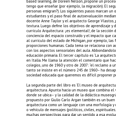
based learning, de Doreen Nelson, propone un proceso
tengo que enseñar (por ejemplo, la migración). El seg
personas emigran?). Los siguientes pasos marcan un ob
estudiantes y el paso final de autoevaluación mediante
docente Anne Taylor y el arquitecto George Vlastos, 
textura. Luego define los objetivos de aprendizaje y 
currículo Arquitectura: ¡es elemental!, de la sección 
conciencia del espacio construido y el impacto que 
al currículo del estado de Michigan, por ejemplo, las
proporciones humanas. Cada tema se relaciona con ac
con los aspectos sensoriales del aula. Abbondandolo
educación primaria. El tercer capítulo es ‘La arquitec
en Italia. Me llama la atención el comentario que ha
colegios, uno de 1960 y otro de 2007: “el reclamo a u
tanto se insiste en el número 245 de 1960– ha desapar
sociedad educada que queremos es difícil proponer p
La segunda parte del libro es ‘El museo de arquitect
arquitectura. Apunta hacia un museo que combina el v
donde se ubica– y la calidad de la didáctica museogr
propuesto por Giulio Carlo Argan también es un buen
arquitectura como un lenguaje con una morfología y un
o vehículo de mensajes (políticos, civiles, espiritual
muchas perspectivas para dar un sentido a esa evoluci