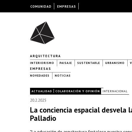
COMUNIDAD
EMPRESAS
ARQUITECTURA
INTERIORISMO
PAISAJE
SUSTENTABLE
URBANISMO
V
EMPRESAS
NOVEDADES
NOTICIAS
|
|
ACTUALIDAD
COLABORACIÓN Y OPINIÓN
INTERNACIONAL
20.2.2025
La conciencia espacial desvela l
Palladio
"La educación de arquitectura fortalece nuestra conc