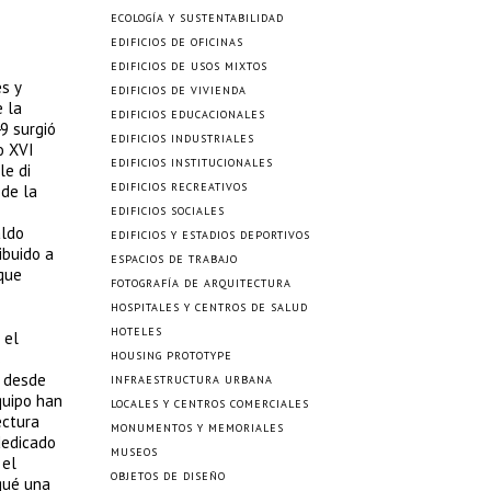
ECOLOGÍA Y SUSTENTABILIDAD
EDIFICIOS DE OFICINAS
EDIFICIOS DE USOS MIXTOS
s y
EDIFICIOS DE VIVIENDA
e la
EDIFICIOS EDUCACIONALES
9 surgió
EDIFICIOS INDUSTRIALES
o XVI
EDIFICIOS INSTITUCIONALES
le di
EDIFICIOS RECREATIVOS
 de la
EDIFICIOS SOCIALES
aldo
EDIFICIOS Y ESTADIOS DEPORTIVOS
ibuido a
ESPACIOS DE TRABAJO
 que
FOTOGRAFÍA DE ARQUITECTURA
HOSPITALES Y CENTROS DE SALUD
HOTELES
 el
s
HOUSING PROTOTYPE
o desde
INFRAESTRUCTURA URBANA
quipo han
LOCALES Y CENTROS COMERCIALES
ectura
MONUMENTOS Y MEMORIALES
dedicado
MUSEOS
 el
OBJETOS DE DISEÑO
iqué una