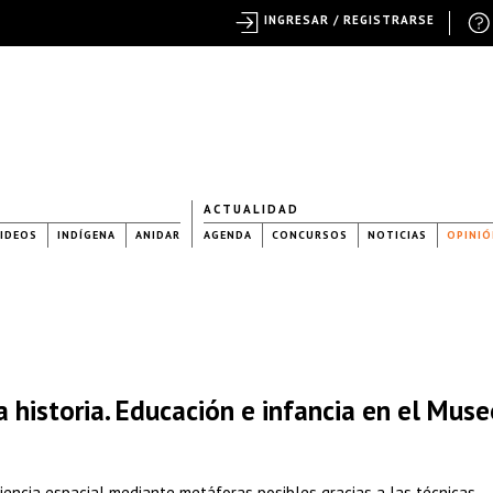
INGRESAR / REGISTRARSE
ACTUALIDAD
IDEOS
INDÍGENA
ANIDAR
AGENDA
CONCURSOS
NOTICIAS
OPINIÓ
a historia. Educación e infancia en el Mus
iencia espacial mediante metáforas posibles gracias a las técnicas