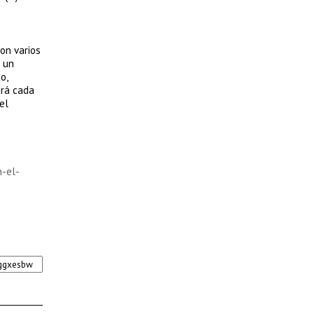
on varios
 un
o,
ará cada
el
n-el-