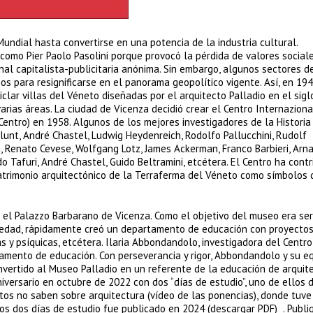
undial hasta convertirse en una potencia de la industria cultural.
 como Pier Paolo Pasolini porque provocó la pérdida de valores sociale
nal capitalista-publicitaria anónima. Sin embargo, algunos sectores d
os para resignificarse en el panorama geopolítico vigente. Así, en 194
clar villas del Véneto diseñadas por el arquitecto Palladio en el sigl
arias áreas. La ciudad de Vicenza decidió crear el Centro Internaziona
 Centro) en 1958. Algunos de los mejores investigadores de la Historia
Blunt, André Chastel, Ludwig Heydenreich, Rodolfo Pallucchini, Rudolf
zi, Renato Cevese, Wolfgang Lotz, James Ackerman, Franco Barbieri, Arn
 Tafuri, André Chastel, Guido Beltramini, etcétera. El Centro ha contr
 patrimonio arquitectónico de la Terraferma del Véneto como símbolos
n el Palazzo Barbarano de Vicenza. Como el objetivo del museo era ser
ociedad, rápidamente creó un departamento de educación con proyecto
cas y psíquicas, etcétera. Ilaria Abbondandolo, investigadora del Centr
rtamento de educación. Con perseverancia y rigor, Abbondandolo y su e
vertido al Museo Palladio en un referente de la educación de arquit
niversario en octubre de 2022 con dos “días de estudio”, uno de ellos 
ltos no saben sobre arquitectura (vídeo de las ponencias), donde tuve
de los dos días de estudio fue publicado en 2024 (descargar PDF) . Publ