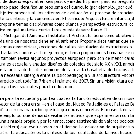
 de diseño espacial en seis pasos y medio. El primer paso es pregunt
undo paso identifica un problema del currículo (por ejemplo, ¿por qué 
jetivo proyectual, los criterios de evaluación, el proceso de creación
 la síntesis y la comunicación. El currículo Arquitectura e infancia, d
propone temas disciplinares como planta y perspectiva, estructura, co
dice en qué materias curriculares puede desarrollarse. El
de Michigan del American Institute of Architects, tiene como objetivo 
cada uno de nosotros tiene en el ambiente. Propone siete temas que s
 formas geométricas, secciones de calles, simulación de estructuras o
tividades concretas. Por ejemplo, el tema proporciones humanas se r
 también revisa algunos proyectos europeos, pero son de menor cala
tura es escuela’ y analiza diseños de colegios del siglo XX y XXI, prin
ce la autora de los dos números de la revista Casabella dedicados a l
na necesaria sinergia entre la psicopedagogía y la arquitectura –sobr
ecido del todo” (p. 74) en el número de 2007. Sin una visión clara de
royectos espaciales para la educación.
ura para la escuela’ y plantea cuál es la función educativa de un mus
alor de la obra en sí –en el caso del Museo Palladio es el Palazzo B
áfica con una narración que integra obras concretas. El museo laborat
 ejemplo porque, demanda visitantes activos que experimentan con la
a sintaxis propia, y por lo tanto, como testimonio de valores socioc
es, etcétera) que evolucionan en el tiempo. La educación de arquitectur
ón: “la educación es la síntesis de los resultados de la investigació