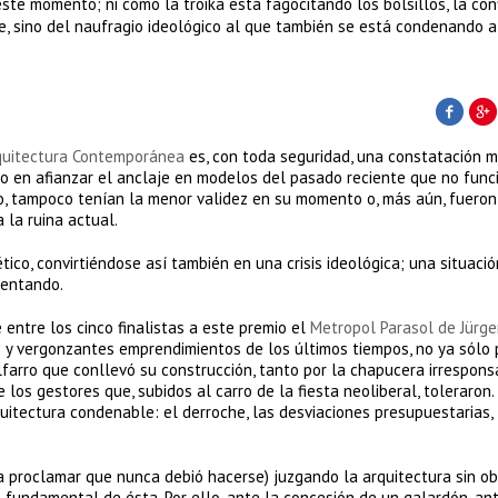
te momento; ni cómo la troika está fagocitando los bolsillos, la con
, sino del naufragio ideológico al que también se está condenando a
quitectura Contemporánea
es, con toda seguridad, una constatación 
 en afianzar el anclaje en modelos del pasado reciente que no func
, tampoco tenían la menor validez en su momento o, más aún, fuero
 la ruina actual.
co, convirtiéndose así también en una crisis ideológica; una situació
mentando.
e entre los cinco finalistas a este premio el
Metropol Parasol de Jürge
 y vergonzantes emprendimientos de los últimos tiempos, no ya sólo 
ilfarro que conllevó su construcción, tanto por la chapucera irrespons
los gestores que, subidos al carro de la fiesta neoliberal, toleraron.
uitectura condenable: el derroche, las desviaciones presupuestarias,
 proclamar que nunca debió hacerse) juzgando la arquitectura sin ob
 fundamental de ésta. Por ello, ante la concesión de un galardón, ant