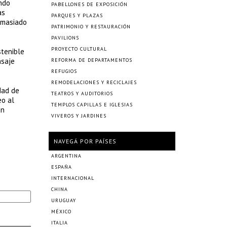
endo
PABELLONES DE EXPOSICIÓN
as
PARQUES Y PLAZAS
emasiado
PATRIMONIO Y RESTAURACIÓN
PAVILIONS
PROYECTO CULTURAL
stenible
nsaje
REFORMA DE DEPARTAMENTOS
REFUGIOS
REMODELACIONES Y RECICLAJES
dad de
TEATROS Y AUDITORIOS
eo al
TEMPLOS CAPILLAS E IGLESIAS
un
VIVEROS Y JARDINES
NAVEGÁ POR PAÍSES
ARGENTINA
ESPAÑA
INTERNACIONAL
CHINA
URUGUAY
MÉXICO
ITALIA