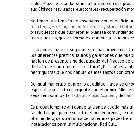
todos. Máxime cuando Islandia ha vivido en sus propi
sus últimos resultados electorales- recuperación mora
No tengo la intención de ensañarme con el edificio p
architects
,
Henning Larsen Architects
y
Studio Olafur
presupuestos que cubrieron el planeta confundiendo s
presupuestos, gestos formales, opulencia…que nos c
Creo por eso que es seguramente más provechoso lleva
los diferentes premios, lauros y galardones que pueb
hablan de presente sino del pasado, del fracaso de u
decisión de mantener esta postura? ¿Por qué esta o
neorriquistas que nos hablan de más fastos con otros
De igual manera, si el premio al edificio Harpa se em
especial arquitecto emergente que el premio Mies e
sede temporal de la
Red Bull Music Academy
de
Lang
Es probablemente ahí donde la trampa queda más al d
las dudas que puede suscitar el primer premio, se op
otro modelo, de otra forma de hacer, más pedestre, má
instalaciones para la multinacional Red Bull.