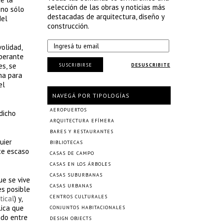
selección de las obras y noticias más
 no sólo
destacadas de arquitectura, diseño y
del
construcción.
volidad,
mperante
es, se
SUSCRIBIRSE
DESUSCRIBITE
ma para
el
NAVEGÁ POR TIPOLOGÍAS
AEROPUERTOS
dicho
ARQUITECTURA EFÍMERA
BARES Y RESTAURANTES
uier
BIBLIOTECAS
ce escaso
CASAS DE CAMPO
CASAS EN LOS ÁRBOLES
CASAS SUBURBANAS
ue se vive
CASAS URBANAS
es posible
CENTROS CULTURALES
tical
) y,
lica que
CONJUNTOS HABITACIONALES
ndo entre
DESIGN OBJECTS