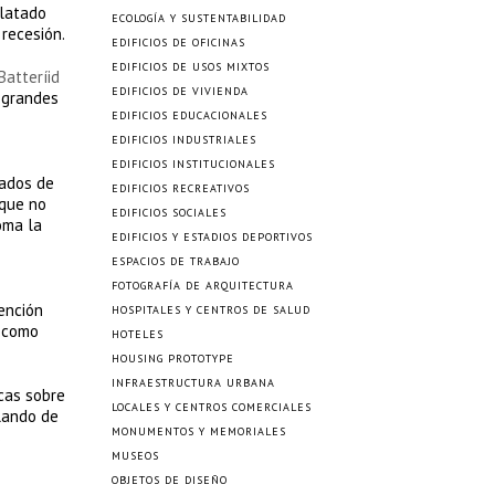
elatado
ECOLOGÍA Y SUSTENTABILIDAD
 recesión.
EDIFICIOS DE OFICINAS
EDIFICIOS DE USOS MIXTOS
Batteríid
EDIFICIOS DE VIVIENDA
 grandes
EDIFICIOS EDUCACIONALES
EDIFICIOS INDUSTRIALES
EDIFICIOS INSTITUCIONALES
rados de
EDIFICIOS RECREATIVOS
 que no
EDIFICIOS SOCIALES
oma la
EDIFICIOS Y ESTADIOS DEPORTIVOS
ESPACIOS DE TRABAJO
FOTOGRAFÍA DE ARQUITECTURA
ención
HOSPITALES Y CENTROS DE SALUD
d como
HOTELES
HOUSING PROTOTYPE
INFRAESTRUCTURA URBANA
cas sobre
LOCALES Y CENTROS COMERCIALES
blando de
MONUMENTOS Y MEMORIALES
s
MUSEOS
OBJETOS DE DISEÑO