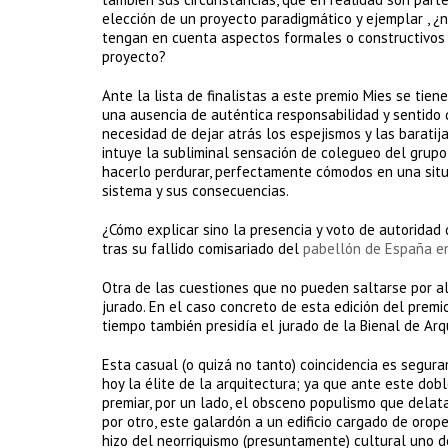
elección de un proyecto paradigmático y ejemplar , ¿no
tengan en cuenta aspectos formales o constructivos s
proyecto?
Ante la lista de finalistas a este premio Mies se tien
una ausencia de auténtica responsabilidad y sentido 
necesidad de dejar atrás los espejismos y las baratija
intuye la subliminal sensación de colegueo del grupo
hacerlo perdurar, perfectamente cómodos en una situac
sistema y sus consecuencias.
¿Cómo explicar sino la presencia y voto de autoridad 
tras su fallido comisariado del
pabellón de España en
Otra de las cuestiones que no pueden saltarse por al
jurado. En el caso concreto de esta edición del prem
tiempo también presidía el jurado de la Bienal de Arq
Esta casual (o quizá no tanto) coincidencia es segur
hoy la élite de la arquitectura; ya que ante este do
premiar, por un lado, el obsceno populismo que delata
por otro, este galardón a un edificio cargado de orope
hizo del neorriquismo (presuntamente) cultural uno 