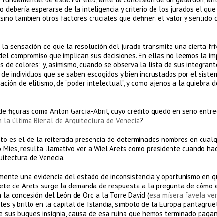
 debería esperarse de la inteligencia y criterio de los jurados el que
ino también otros factores cruciales que definen el valor y sentido 
e la sensación de que la resolución del jurado transmite una cierta fri
del compromiso que implican sus decisiones. En ellas no leemos la i
s de colores; y, asimismo, cuando se observa la lista de sus integrant
 de individuos que se saben escogidos y bien incrustados por el siste
ión de elitismo, de “poder intelectual”, y como ajenos a la quiebra d
de figuras como Anton García-Abril, cuyo crédito quedó en serio entre
 la última Bienal de Arquitectura de Venecia
?
to es el de la reiterada presencia de determinados nombres en cualq
io Mies, resulta llamativo ver a Wiel Arets como presidente cuando ha
uitectura de Venecia.
amente una evidencia del estado de inconsistencia y oportunismo en q
blete de Arets surge la demanda de respuesta a la pregunta de cómo 
 la concesión del León de Oro a la Torre David (
esa mísera favela ver
les y brillo en la capital de Islandia, símbolo de la Europa pantagrué
de sus buques insignia, causa de esa ruina que hemos terminado paga