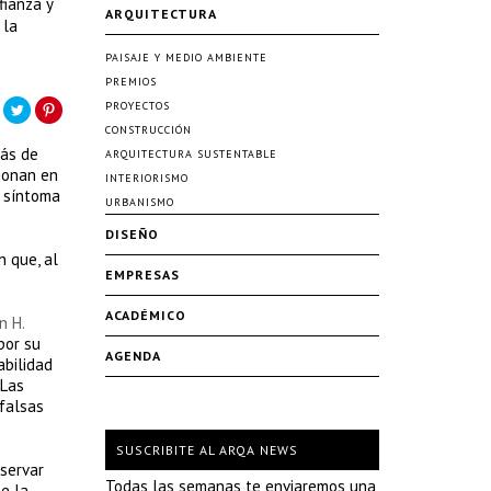
fianza y
ARQUITECTURA
 la
PAISAJE Y MEDIO AMBIENTE
PREMIOS
PROYECTOS
CONSTRUCCIÓN
más de
ARQUITECTURA SUSTENTABLE
ionan en
INTERIORISMO
n síntoma
URBANISMO
DISEÑO
n que, al
EMPRESAS
ACADÉMICO
n H.
por su
AGENDA
abilidad
 Las
 falsas
SUSCRIBITE AL ARQA NEWS
servar
Todas las semanas te enviaremos una
e la