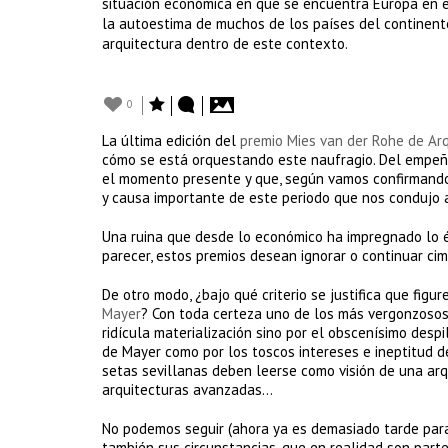
situación económica en que se encuentra Europa en es
la autoestima de muchos de los países del continente
arquitectura dentro de este contexto.
0
La última edición del
premio Mies van der Rohe de Ar
cómo se está orquestando este naufragio. Del empeño
el momento presente y que, según vamos confirmando
y causa importante de este periodo que nos condujo a
Una ruina que desde lo económico ha impregnado lo éti
parecer, estos premios desean ignorar o continuar ci
De otro modo, ¿bajo qué criterio se justifica que figur
Mayer
? Con toda certeza uno de los más vergonzosos
ridícula materialización sino por el obscenísimo desp
de Mayer como por los toscos intereses e ineptitud de 
setas sevillanas deben leerse como visión de una arq
arquitecturas avanzadas…
No podemos seguir (ahora ya es demasiado tarde para
también sus circunstancias, que en realidad son parte