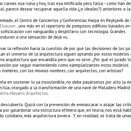
as carnes esa ruina y hoy, tras esa mitificada pero falsa –como han d
l, parece desear recuperar aquella vida (¿e ideales?) anteriores a la
remiado, el Centro de Conciertos y Conferencias Harpa en Reykjavik de
 Eliasson
, uno más en el repertorio de pomposos edificios basados en
ofisticación con vanguardia y despilfarro con tecnología. Grandes
onducen a una sensación de dejà vu.
r la reflexión hacia la cuestión de por qué las decisiones de los ju
lan el universo de la arquitectura siguen optando por estos modelos
na arquitectura que encandila pero que no sirve. ¿Por qué el jurado t
bsesión por seguir manteniendo como ejemplarizantes estos modelos
 nombres, con los mismos nombres, con arquitectos, con artistas?
peña en sostener lo ya insostenible, no debe pasársenos por alto la m
fectúa, otorgado a la transformación de una nave de Matadero Madri
arita-Navarro Arquitectos
.
escubierto. Quizá con la prevención de enmascarar o atajar las críti
ta por galardonar una estructura efímera que, en teoría, nos está ha
s cotidiana, más arquitectura povera . Y, en realidad, se trata de una