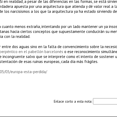
i en realidad, a pesar de las diferencias en las formas, se está sirvi
rdadera apuesta por una arquitectura que atienda y dé valor real a l
e los narcisismos a los que la arquitectura ya ha estado sirviendo d
a cuanto menos extraña, intentando por un lado mantener un ya inso
ventanas hacia ciertos conceptos que supuestamente conducirán su me
a con la realidad.
r entre dos aguas sino en la falta de convencimiento sobre la necesi
perpéntico en el pabellón barcelonés
o ese reconocimiento simultán
e incongruente salvo que se interprete como el intento de sostener 
tentación de esas ruinas europeas, cada día más frágiles.
/05/03/europa-esta-perdida/
Enlace corto a esta nota: