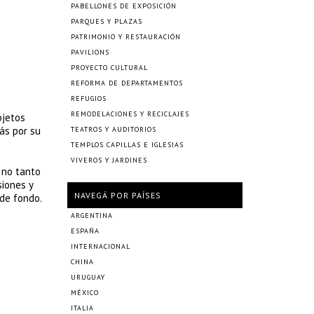
PABELLONES DE EXPOSICIÓN
PARQUES Y PLAZAS
PATRIMONIO Y RESTAURACIÓN
PAVILIONS
PROYECTO CULTURAL
REFORMA DE DEPARTAMENTOS
REFUGIOS
REMODELACIONES Y RECICLAJES
bjetos
ás por su
TEATROS Y AUDITORIOS
TEMPLOS CAPILLAS E IGLESIAS
VIVEROS Y JARDINES
 no tanto
siones y
NAVEGÁ POR PAÍSES
de fondo.
ARGENTINA
ESPAÑA
INTERNACIONAL
CHINA
URUGUAY
MÉXICO
ITALIA