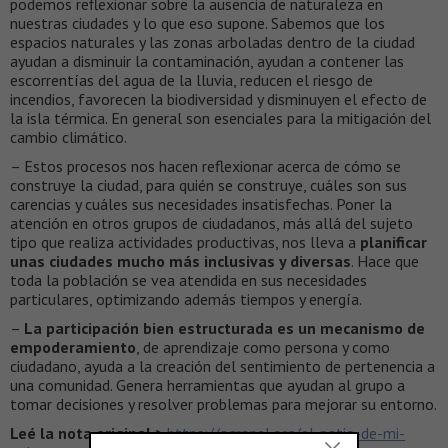
podemos reflexionar sobre la ausencia de naturaleza en
nuestras ciudades y lo que eso supone. Sabemos que los
espacios naturales y las zonas arboladas dentro de la ciudad
ayudan a disminuir la contaminación, ayudan a contener las
escorrentías del agua de la lluvia, reducen el riesgo de
incendios, favorecen la biodiversidad y disminuyen el efecto de
la isla térmica. En general son esenciales para la mitigación del
cambio climático.
– Estos procesos nos hacen reflexionar acerca de cómo se
construye la ciudad, para quién se construye, cuáles son sus
carencias y cuáles sus necesidades insatisfechas. Poner la
atención en otros grupos de ciudadanos, más allá del sujeto
tipo que realiza actividades productivas, nos lleva a
planificar
unas ciudades mucho más inclusivas y diversas
. Hace que
toda la población se vea atendida en sus necesidades
particulares, optimizando además tiempos y energía.
–
La participación bien estructurada es un mecanismo de
empoderamiento
, de aprendizaje como persona y como
ciudadano, ayuda a la creación del sentimiento de pertenencia a
una comunidad. Genera herramientas que ayudan al grupo a
tomar decisiones y resolver problemas para mejorar su entorno.
Leé la nota original >
https://agranel.org/el-patio-de-mi-