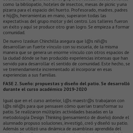
como la bibliopatio, hoteles de insectos, mesas de picnic y una
pizarra para el espacio del huerto. Profesorado, madres, padres
e hij@s, herramientas en mano, superaron todas las
expectativas del grupo motor y del centro. Los talleres fueron
un éxito y aquí se produce otro gran logro. Se empieza a formar
comunidad.
De nuevo Izaskun Chinchilla asegura que l@s niñ@s
desarrollan un fuerte vínculo con su escuela, de la misma
manera que se genera un enorme vínculo con otros espacios de
la ciudad dónde se han producido experiencias intensas que han
servido para desarrollar el sentido de comunidad. Este hecho, se
ve tremendamente incrementado al incorporar en esas
experiencias a sus familias.
FASE 2. Sueño: propuestas y diseño del patio. Se desarrolló
durante el curso académico 2019-2020
Igual que en el curso anterior, l@s maestr@s trabajaron con
l@s niñ@s para que pensasen cómo querían transformar su
patio. Se realizaron múltiples actividades basadas en la
metodología Design Thinking (pensamiento de diseño) donde el
alumnado propuso soluciones, investigó, creó y diseñó su patio.
Además se utilizó una dinámica de asambleas aprendida del