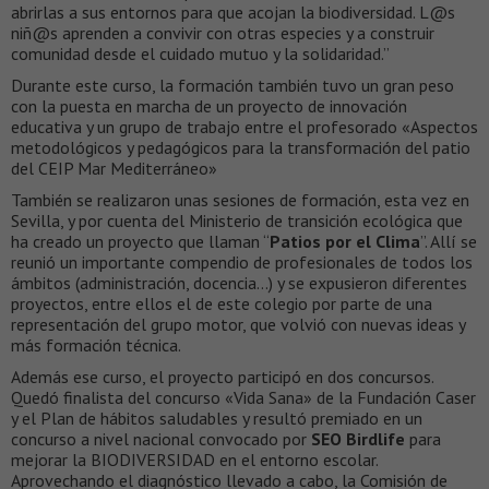
abrirlas a sus entornos para que acojan la biodiversidad. L@s
niñ@s aprenden a convivir con otras especies y a construir
comunidad desde el cuidado mutuo y la solidaridad.”
Durante este curso, la formación también tuvo un gran peso
con la puesta en marcha de un proyecto de innovación
educativa y un grupo de trabajo entre el profesorado «Aspectos
metodológicos y pedagógicos para la transformación del patio
del CEIP Mar Mediterráneo»
También se realizaron unas sesiones de formación, esta vez en
Sevilla, y por cuenta del Ministerio de transición ecológica que
ha creado un proyecto que llaman “
Patios por el Clima
”. Allí se
reunió un importante compendio de profesionales de todos los
ámbitos (administración, docencia…) y se expusieron diferentes
proyectos, entre ellos el de este colegio por parte de una
representación del grupo motor, que volvió con nuevas ideas y
más formación técnica.
Además ese curso, el proyecto participó en dos concursos.
Quedó finalista del concurso «Vida Sana» de la Fundación Caser
y el Plan de hábitos saludables y resultó premiado en un
concurso a nivel nacional convocado por
SEO Birdlife
para
mejorar la BIODIVERSIDAD en el entorno escolar.
Aprovechando el diagnóstico llevado a cabo, la Comisión de