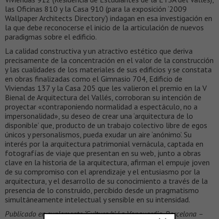
las Oficinas 810 y la Casa 910 (para la exposición ‘2009
Wallpaper Architects Directory’) indagan en esa investigación en
la que debe reconocerse el inicio de la articulación de nuevos
paradigmas sobre el edificio.
La calidad constructiva y un atractivo estético que deriva
precisamente de la concentración en el valor de la construcción
y las cualidades de los materiales de sus edificios y se constata
en obras finalizadas como el Gimnasio 704, Edificio de
Viviendas 137 y la Casa 205 que les valieron el premio en la V
Bienal de Arquitectura del Vallés, corroboran su intención de
proyectar «contraponiendo normalidad a espectáculo, no a
impersonalidad», su deseo de crear una ‘arquitectura de lo
disponible’ que, producto de un trabajo colectivo libre de egos
únicos y personalismos, pueda exudar un aire ‘anónimo’. Su
interés por la arquitectura patrimonial vernácula, captada en
fotografías de viaje que presentan en su web, junto a obras
clave en la historia de la arquitectura, afirman el empuje joven
de su compromiso con el aprendizaje y el entusiasmo por la
arquitectura, y el desarrollo de su conocimiento a través de la
presencia de lo construido, percibido desde un pragmatismo
simultáneamente intelectual y sensible en su intensidad.
Publicado en suplemento ‘Cultura/s’, La Vanguardia, Barcelona –