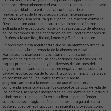
lo contrario, constituyendo un signo de la capacidad de
reconocer depuradamente el estado del tiempo en que se vive
de la capacidad para entender cómo los principios
fundamentales de la arquitectura deben interpretarse y
aplicarse hoy; una postura que supone una reacción contra la
frivolidad e inmadurez que caracteriza la producción más
inclinada a la especulación estéril y al espectáculo de algunos
de los miembros de esa generación de arquitectos menores de
40 años a la que Ros, Ricard, Lorente y Tudó pertenecen.
En oposición a esa arquitectura que se ha planteado desde la
objetualidad y la supremacía de la dimensión visual,
Harquitectes plantean su vocación renovadora desde una
intención de ruptura con las convenciones impuestas por las
lógicas productivas al uso y los diversos dictámenes del
negocio inmobiliario que repercuten negativamente sobre la
calidad arquitectónica de lo construido. Su afirmación de tratar
de construir desde una lógica sostenible apela
pragmáticamente a la necesidad de que el arquitecto
comprenda mejor cuáles son los conceptos de ciclo de vida de
los edificios, la energía incorporada en los materiales e inculque
asimismo cierta pedagogía en sus clientes para defender
soluciones tecnológicas más razonables para garantizar la
sostenibilidad del edificio. Sus más recientes proyectos como
Viviendas 912 (Residencia de Estudiantes de la ETSA del Vallés),