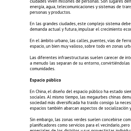
ciudades viven millones de personas. Son lugares de
energía, agua, telecomunicaciones y sistemas de tra
personas y productos.
En las grandes ciudades, este complejo sistema debe 
demanda actual y futura, impulsar el crecimiento eco
En el ámbito urbano, las calles, puentes, vías de fer
espacio, un bien muy valioso, sobre todo en zonas ur
Las diferentes infraestructuras suelen carecer de int
a menudo las separan de su entorno, convirtiéndolas
comunidades.
Espacio público
En China, el diseño del espacio público ha estado sie
sociales. Al mismo tiempo, las megaurbes chinas dem
sociedad más diversificada ha traído consigo la neces
espacios también abarcan aspectos de socialización y 
Sin embargo, las zonas verdes suelen concebirse com
planificadores como servicios para el vecindario, pero
especiales de los distritos y sus proyectistas indiv