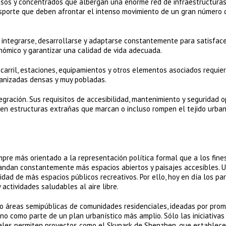
nsos y concentrados que albergan una enorme red de infraestructura
nsporte que deben afrontar el intenso movimiento de un gran número 
integrarse, desarrollarse y adaptarse constantemente para satisface
nómico y garantizar una calidad de vida adecuada.
rocarril, estaciones, equipamientos y otros elementos asociados requie
banizadas densas y muy pobladas.
egración. Sus requisitos de accesibilidad, mantenimiento y seguridad o
 en estructuras extrañas que marcan o incluso rompen el tejido urban
mpre más orientado a la representación política formal que a los fine
andan constantemente más espacios abiertos y paisajes accesibles. 
idad de más espacios públicos recreativos. Por ello, hoy en día los pa
actividades saludables al aire libre.
o áreas semipúblicas de comunidades residenciales, ideadas por prom
 no como parte de un plan urbanístico más amplio. Sólo las iniciativas
iduales permiten proyectos como el Skypark de Shenzhen, que establece