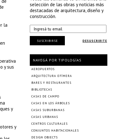
s de
selección de las obras y noticias más
de
destacadas de arquitectura, diseño y
construcción.
r la
SUSCRIBIRSE
DESUSCRIBITE
ren
NAVEGÁ POR TIPOLOGÍAS
perativa
o y sus
AEROPUERTOS
ARQUITECTURA EFÍMERA
BARES Y RESTAURANTES
BIBLIOTECAS
s
CASAS DE CAMPO
Una
CASAS EN LOS ÁRBOLES
rques y
CASAS SUBURBANAS
CASAS URBANAS
CENTROS CULTURALES
otores y
CONJUNTOS HABITACIONALES
DESIGN OBJECTS
n los