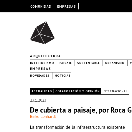
COMUNIDAD
EMPRESAS
ARQUITECTURA
INTERIORISMO
PAISAJE
SUSTENTABLE
URBANISMO
V
EMPRESAS
NOVEDADES
NOTICIAS
|
|
ACTUALIDAD
COLABORACIÓN Y OPINIÓN
INTERNACIONAL
23.1.2023
De cubierta a paisaje, por Roca G
Binke Lenhardt
La transformación de la infraestructura existente