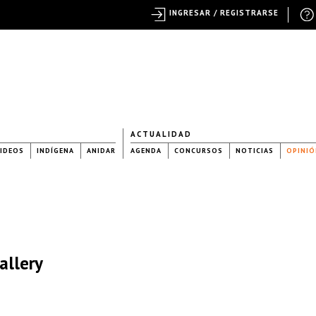
INGRESAR / REGISTRARSE
ACTUALIDAD
IDEOS
INDÍGENA
ANIDAR
AGENDA
CONCURSOS
NOTICIAS
OPINIÓ
allery