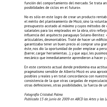
función del comportamiento del mercado. Se trata ant
posibilidades de ciclos en el futuro».
No es sólo en este logro de crear un producto rentab
el mérito del planteamiento de Mozó, sino la volunta
presupuesto acotado al máximo y cuyos métodos de co
salariales para los empleados en la obra, otro reflejo
influencia del arquitecto paraguayo Solano-Benítez: «
articulables, desmontables. Traté de hacer un edific
garantizaba tener un buen precio al comprar una gran
éste, nos dio la oportunidad de poder emplear a per
(barrer, cargar herramientas…), y que aquí, les pusim
mecánico que inmediatamente aprendieron a hacer y as
En este contexto actual donde predomina esa actitud t
pragmatismo sensible de Alberto Mozó es una aproxi
posibles y reales y en total concordancia con nuestro
consistencia de la que otras cargadas de especulaci
otras definiciones, otras posibilidades, la fuerza de u
Fotografía Cristobal Palma
Publicado 13 de junio de 2009 en ABCD las Artes y las 