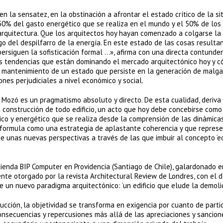
la sensatez, en la obstinación a afrontar el estado crítico de la si
l 50% del gasto energético que se realiza en el mundo y el 50% de los
rquitectura. Que los arquitectos hoy hayan comenzado a colgarse la
argo del despilfarro de la energía. En este estado de las cosas resulta
persiguen la sofisticación formal …», afirma con una directa contunden
as tendencias que están dominando el mercado arquitectónico hoy y 
el mantenimiento de un estado que persiste en la generación de malg
ones perjudiciales a nivel económico y social.
Mozó es un pragmatismo absoluto y directo. De esta cualidad, deriva
a construcción de todo edificio, un acto que hoy debe concebirse com
ico y energético que se realiza desde la comprensión de las dinámica
 formula como una estrategia de aplastante coherencia y que repres
e unas nuevas perspectivas a través de las que imbuir al concepto ‘edi
 tienda BIP Computer en Providencia (Santiago de Chile), galardonado 
nte otorgado por la revista Architectural Review de Londres, con el 
un nuevo paradigma arquitectónico: ‘un edificio que elude la demolic
cción, la objetividad se transforma en exigencia por cuanto de part
consecuencias y repercusiones más allá de las apreciaciones y sancion