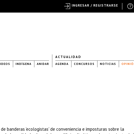
INGRESAR / REGISTRARSE
ACTUALIDAD
IDEOS
INDÍGENA
ANIDAR
AGENDA
CONCURSOS
NOTICIAS
OPINIÓ
 de banderas ‘ecologistas' de conveniencia e imposturas sobre la