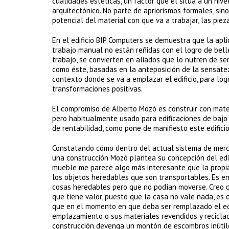
cualidades estéticas, un factor que él sitúa a un niv
arquitectónico. No parte de apriorismos formales, sin
potencial del material con que va a trabajar, las pie
En el edificio BIP Computers se demuestra que la apli
trabajo manual no están reñidas con el logro de bellez
trabajo, se convierten en aliados que lo nutren de s
como éste, basadas en la anteposición de la sensatez
contexto donde se va a emplazar el edificio, para log
transformaciones positivas.
El compromiso de Alberto Mozó es construir con mater
pero habitualmente usado para edificaciones de bajo c
de rentabilidad, como pone de manifiesto este edificio
Constatando cómo dentro del actual sistema de merc
una construcción Mozó plantea su concepción del edifi
mueble me parece algo más interesante que la propia 
los objetos heredables que son transportables. Es e
cosas heredables pero que no podían moverse. Creo qu
que tiene valor, puesto que la casa no vale nada, es d
que en el momento en que deba ser remplazado el edif
emplazamiento o sus materiales revendidos y reciclad
construcción devenga un montón de escombros inútiles.