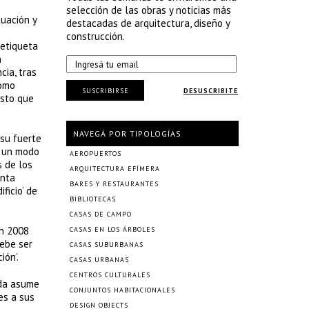
selección de las obras y noticias más
tuación y
destacadas de arquitectura, diseño y
construcción.
 etiqueta
n
cia, tras
cómo
SUSCRIBIRSE
DESUSCRIBITE
asto que
NAVEGÁ POR TIPOLOGÍAS
 su fuerte
o un modo
AEROPUERTOS
s de los
ARQUITECTURA EFÍMERA
enta
BARES Y RESTAURANTES
ficio’ de
BIBLIOTECAS
CASAS DE CAMPO
en 2008
CASAS EN LOS ÁRBOLES
debe ser
CASAS SUBURBANAS
ión’.
CASAS URBANAS
CENTROS CULTURALES
ida asume
CONJUNTOS HABITACIONALES
es a sus
DESIGN OBJECTS