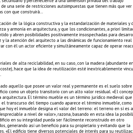
el secundario y perteneciente a una dimensión privada del trabajo
o de una serie de restricciones autoimpuestas que tienen más que ver
zas con que construirá…
cación de la lógica constructiva y la estandarización de materiales y 
a y armonía en arquitectura, y que los condicionantes, a priori limit
entido y abren posibilidades positivamente insospechadas para desarro
 y la atención del arquitecto a las dinámicas de funcionamiento real
rar con él un actor eficiente y simultáneamente capaz de operar reac
iales de alta reciclabilidad, en su caso, con la madera (abundante en
oste), hace que la idea de reutilización esté inextricablemente vinc
.
ado aquello que posee un valor real y permanente es el suelo sobre
cio como un objeto transitorio con un alto valor residual. «El conce
arquitectura. El término mueble es un término jurídico medieval que
n el transcurso del tiempo cuando aparece el término inmueble, como
e hoy el inmueble designa el valor del terreno: el terreno en sí es 
espreciable a nivel de valor», razona, basando en esta idea la posibi
icio en su integridad pueda ser fácilmente reconstruido en otro
os, generando así un beneficio para su propietario y evitando que la
 «El edificio tiene diversos potenciales de interés para su reutilizac