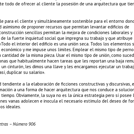
e todo de ofrecer al cliente la posesión de una arquitectura que tie
le para el cliente y simultáneamente sostenible para el entorno don
d asimismo de proponer recursos que permitan levantar edificios de
nstrucción sencillos permitan la mejora de condiciones laborales y
 de la fuerte inquietud social que impregna su trabajo y que atribuye 
Todo el interior del edificio es una unión seca. Todos los elementos 
io económico y me impuse unos límites. Emplear el mismo tipo de pern
 cantidad de la misma pieza. Usar el mismo tipo de unión, como suce
sonas que habitualmente hacen tareas que les reportan una baja rem
os un cinturón, les dimos una llave y les encargamos ejecutar un traba
í, duplicar su salario».
endiente a la elaboración de ficciones constructivas y discursivas, 
mación a una forma de hacer arquitectura que nos conduce a solucio
 tiempo. Obviamente, la suya no es la única estrategia pero sí posee 
ones vanas adolecen e inocula el necesario estímulo del deseo de fo
nos ideales.
Letras – Número 906