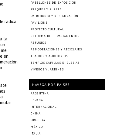
PABELLONES DE EXPOSICIÓN
ne
PARQUES Y PLAZAS
PATRIMONIO Y RESTAURACIÓN
de radica
PAVILIONS
PROYECTO CULTURAL
REFORMA DE DEPARTAMENTOS
a la
REFUGIOS
son
o me
REMODELACIONES Y RECICLAJES
de en
TEATROS Y AUDITORIOS
uneración
TEMPLOS CAPILLAS E IGLESIAS
jo
VIVEROS Y JARDINES
este
NAVEGÁ POR PAÍSES
nes
ARGENTINA
la
ESPAÑA
rmular
INTERNACIONAL
CHINA
URUGUAY
MÉXICO
ITALIA