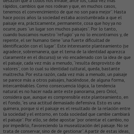
desazón que a todos nos invade, ante los, cada vez más
rápidos, cambios que nos rodean y que, en muchos casos,
tenemos el convencimiento de que no son para mejor”. Hasta
hace pocos años la sociedad estaba acostumbrada a que el
paisaje era, prácticamente, permanente, cosa que hoy ya no
ocurre, pues “un lugar son muchos paisajes”. Por lo tanto,
cuando buscamos nuestro “refugio” ya no lo encontramos y, de
repente, el ser humano tiene “una fuerte dificultad de
identificación con el lugar”. Este interesante planteamiento (se
agradece, sobremanera, que el tema de la identidad aparezca
claramente en el discurso) se vio encadenado con la idea de que
el paisaje, cada vez más a menudo, “resulta desprovisto de
valores”, con lo cual su identidad cultural, queda, bastante
maltrecha. Por esta razón, cada vez más a menudo, un paisaje
se parece más a otros paisajes, haciéndose, de alguna forma,
intercambiables. Como consecuencia lógica, la tendencia
natural es no hacer nada ante este panorama, pero Oriol,
considera que, aunque es comprensible este planteamiento, en
el fondo, “es una actitud demasiado defensiva. Esto es una
quimera, porque si el paisaje es el resultado de la relación entre
la sociedad y el entorno, en toda sociedad que cambie cambiará
el paisaje”. Por ello, se debe apostar “por orientar el cambio, no
por impedirlo, favoreciendo la musealización del paisaje. No se
trata de conservar, sino de de gestionar”. A partir de estas ideas,