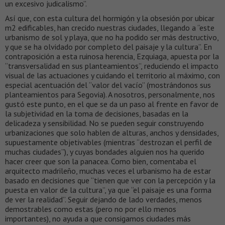
un excesivo judicalismo”.
Así que, con esta cultura del hormigón y la obsesión por ubicar
m2 edificables, han crecido nuestras ciudades, llegando a “este
urbanismo de sol y playa, que no ha podido ser más destructivo,
y que se ha olvidado por completo del paisaje y la cultura”. En
contraposición a esta ruinosa herencia, Ezquiaga, apuesta por la
“transversalidad en sus planteamientos”, reduciendo el impacto
visual de las actuaciones y cuidando el territorio al máximo, con
especial acentuación del “valor del vacío” (mostrándonos sus
planteamientos para Segovia). A nosotros, personalmente, nos
gustó este punto, en el que se da un paso al frente en favor de
la subjetividad en la toma de decisiones, basadas en la
delicadeza y sensibilidad. No se pueden seguir construyendo
urbanizaciones que solo hablen de alturas, anchos y densidades,
supuestamente objetivables (mientras “destrozan el perfil de
muchas ciudades”), y cuyas bondades alguien nos ha querido
hacer creer que son la panacea. Como bien, comentaba el
arquitecto madrileño, muchas veces el urbanismo ha de estar
basado en decisiones que “tienen que ver con la percepción y la
puesta en valor de la cultura”, ya que “el paisaje es una forma
de ver la realidad”. Seguir dejando de lado verdades, menos
demostrables como estas (pero no por ello menos
importantes), no ayuda a que consigamos ciudades más