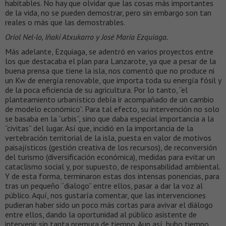
habitables. No hay que olvidar que las cosas más importantes
de la vida, no se pueden demostrar, pero sin embargo son tan
reales o más que las demostrables.
Oriol Nel-lo, Iñaki Atxukarro y José María Ezquiaga.
Más adelante, Ezquiaga, se adentró en varios proyectos entre
los que destacaba el plan para Lanzarote, ya que a pesar de la
buena prensa que tiene la isla, nos comentó que no produce ni
un Kw de energía renovable, que importa toda su energía fósil y
de la poca eficiencia de su agricultura. Por lo tanto, “el
planteamiento urbanístico debía ir acompañado de un cambio
de modelo económico”. Para tal efecto, su intervención no solo
se basaba en la “urbis”, sino que daba especial importancia a la
“civitas” del lugar. Así que, incidió en la importancia de la
vertebración territorial de la isla, puesta en valor de motivos
paisajísticos (gestión creativa de los recursos), de reconversión
del turismo (diversificación económica), medidas para evitar un
cataclismo social y, por supuesto, de responsabilidad ambiental.
Y de esta forma, terminaron estas dos intensas ponencias, para
tras un pequeño “dialogo” entre ellos, pasar a dar la voz al
público. Aquí, nos gustaría comentar, que las intervenciones
pudieran haber sido un poco más cortas para avivar el diálogo
entre ellos, dando la oportunidad al público asistente de
intervenir sin tanta premura de tiempo. Aun así, hubo tiempo