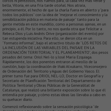
cortos ni perezosos, nos fuimos para, la cada vez más verde y
bella, Vitoria, en una fría tarde otoñal. Nos atraía,
enormemente, el hecho de que la charla fuera en abierto y “para
todos los públicos” con la idea de “mejorar el conocimiento y la
sensibilización pública en materia de paisaje” tanto para la
gente metida en este mundillo, como a personas ajenas, en un
principio, a él. Por lo tanto, no nos queda otra que felicitar a
Rebeca Dios y Luis Andrés Orive (organización del evento) por
tan estupenda iniciativa. Para ello, se dieron cita en un
“formato informal”, bajo el atractivo titulo de “LOS RETOS DE
LA INCLUSIÓN DE LAS VARIABLES DEL PAISAJE EN LA
ORDENACIÓN TERRITORIAL Y EL PLANEAMIENTO”, dos pesos
pesados del tema: Oriol Nel-lo y José María Ezquiaga.
Rápidamente, los dos ponentes entraron al meollo de la
cuestión, bajo la coordinación de Iñaki Atxukarro, Viceconsejero
de Ordenación del Territorio y Aguas del Gobierno Vasco. El
primer turno fue para ORIOL NEL-LO, Doctor en Geografía y
Secretario de Planificación Territorial del Departamento de
Política Territorial y Obras Públicas de la Generalitat de
Catalunya, que realizó una brillante exposición sobre lo que él
entendía por paisaje, y cómo estas ideas las llevaba a cabo en
su quehacer diario.
Comenzó reflexionando sobre la sensación psicológica “de