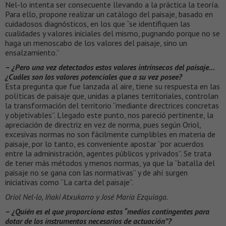
Nel-lo intenta ser consecuente llevando a la práctica la teoría.
Para ello, propone realizar un catálogo del paisaje, basado en
cuidadosos diagnósticos, en los que “se identifiquen las
cualidades y valores iniciales del mismo, pugnando porque no se
haga un menoscabo de los valores del paisaje, sino un
ensalzamiento.”
– ¿Pero una vez detectados estos valores intrínsecos del paisaje…
¿Cuáles son los valores potenciales que a su vez posee?
Esta pregunta que fue lanzada al aire, tiene su respuesta en las
políticas de paisaje que, unidas a planes territoriales, controlan
la transformación del territorio “mediante directrices concretas
y objetivables”. Llegado este punto, nos pareció pertinente, la
apreciación de directriz en vez de norma, pues según Oriol,
excesivas normas no son fácilmente cumplibles en materia de
paisaje, por lo tanto, es conveniente apostar “por acuerdos
entre la administración, agentes públicos y privados”. Se trata
de tener más métodos y menos normas, ya que la “batalla del
paisaje no se gana con las normativas” y de ahí surgen
iniciativas como “La carta del paisaje”.
Oriol Nel-lo, Iñaki Atxukarro y José María Ezquiaga.
– ¿Quién es el que proporciona estos “medios contingentes para
dotar de los instrumentos necesarios de actuación”?