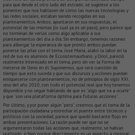
para que desde el otro lado del estrado, se sugiriese a los
ponentes que nos hablasen de cómo las nuevas tecnologías y
las redes sociales, estaban siendo recogidas en sus
planteamientos. Ambos, apuntaron en sus respuestas, el
potencial de las mismas (lo cual ya es un paso), pero parece que
no terminan de verlas como algo aplicable a sus
planteamientos del día a día. Sin embargo, tenemos razones
para albergar la esperanza de que pronto ambos puedan
ponerse las pilas con el tema. José Maria, alabó la labor en la
red de sus ex alumnos de Ecosistemaurbano, y Oriol, pareció
realmente interesado en el tema, pero sin ver la forma de
meterse de lleno en él. Suponemos, que será cuestión de
tiempo que esto suceda y que sus discursos y acciones puedan
enriquecerse con planteamientos, no de principios de siglo XXI,
sino del año 2010, con todo el potencial real que hoy tenemos
disponible y no seguir hablando de que es “algo que va a ocurrir”
y que “son una plataforma óptima para futuras acciones”.
Por último, y por poner algún “pero”, creemos que el tema de la
participación ciudadana y estrechar el puente entre técnicos y
políticos con la sociedad, parece que quedó bastante flojo en
ambas presentaciones. La razón puede ser que no se
argumentaron todas las acciones que, realmente, se habían
realizado, o bien porque directamente es un aspecto a mejorar.