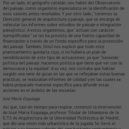
Por un lado, el geógrafo catalán, nos habló del Observatorio
del paisaje, como organismo especialista en la identificación de
esos valores antes reseñados. Y por otro lado, “tenemos la
Dirección general de arquitectura y paisaje, que se encarga de
vehicular los informes sobre estudios de paisaje e integración
paisajístico”. A estos organismos, que “actúan con carácter
ejemplificador” se les ha provisto de una fuerte capacidad de
financiación a través de un fondo especifico para la protección
del paisaje. También, Oriol nos explicó que todo este
planteamiento quedaría cojo, si no hubiera un plan de
sensibilización de este tipo de actuaciones, ya que “haciendo
política del paisaje, hacemos política que tiene que ver con la
democracia y la equidad”. A su vez, nos contaba que habían
surgido una serie de guías en las que se reflejaban estas buenas
prácticas, se realizaban informes de calidad y en las cuales se
había preparado material específico para difundir estas
acciones en el ámbito de las escuelas.
José María Ezquiaga
Así que, casi sin tiempo para respirar, comenzó la intervención
de José María Ezquiaga, profesor Titular de Urbanismo de la
E.T.S de Arquitectura de la Universidad Politécnica de Madrid,
que dio una visión más urbanística de la jugada. Se llevó el
paisaje a su terreno y desde ahí, con bastante contundencia y