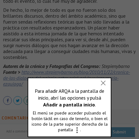
todo el evento, lo cual fue muy de agradecer.
De hecho, lo mejor de todo es que no fueron solo dos
brillantes discursos, dentro del ámbito académico, sino que
fueron sendas reflexiones teóricas que han sido llevadas a la
práctica con resultados esperanzadores. Un placer haber
asistido a esta intensa jornada de la que hemos intentado
rescatar sus ideas principales, para ver si, desde ahí, pueden
surgir nuevos diálogos que nos hagan avanzar en la dirección
adecuada para llegar a conseguir ciudades más humanas, vivas y
sostenibles.
Autores de la crónica
y Fotografías del Congreso
:
Stepienybarno
Fuente >
http://www.stepienybarno.es/blog/2010/11/22/cronica-
de-los-dialogos-del-paisaje-entre-oriol-nel-lo-y-jose-maria-
ezquiaga/
COMENTARIOS